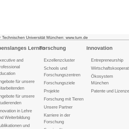
r Technischen Universität München: www.tum.de
benslanges Lernen
Forschung
Innovation
xecutive and
Exzellenzcluster
Entrepreneurship
rofessional
Schools und
Wirtschaftskooperat
ducation
Forschungszentren
Ökosystem
ngebote für unsere
Forschungsziele
München
itarbeitenden
Projekte
Patente und Lizenz
ngebote für unsere
Forschung mit Tieren
tudierenden
Unsere Partner
nnovation in Lehre
Karriere in der
nd Weiterbildung
Forschung
ublikationen und