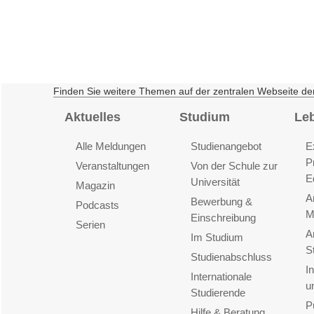
Finden Sie weitere Themen auf der zentralen Webseite de
Aktuelles
Studium
Le
Alle Meldungen
Studienangebot
E
P
Veranstaltungen
Von der Schule zur
E
Universität
Magazin
A
Bewerbung &
Podcasts
M
Einschreibung
Serien
A
Im Studium
S
Studienabschluss
I
Internationale
u
Studierende
P
Hilfe & Beratung