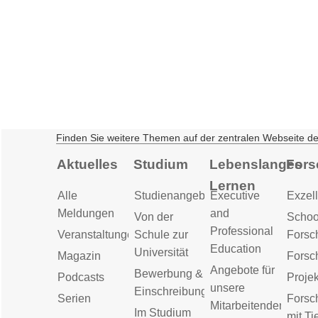
Finden Sie weitere Themen auf der zentralen Webseite d
Aktuelles
Studium
Lebenslanges
Fors
Lernen
Alle
Studienangebot
Executive
Exzell
Meldungen
and
Von der
Schoo
Professional
Veranstaltungen
Schule zur
Forsc
Education
Universität
Magazin
Forsc
Angebote für
Bewerbung &
Podcasts
Proje
unsere
Einschreibung
Serien
Forsc
Mitarbeitenden
Im Studium
mit Ti