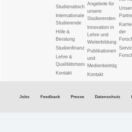
Angebote für
Studienabschluss
Unser
unsere
Internationale
Partn
Studierenden
Studierende
Karrie
Innovation in
Hilfe &
der
Lehre und
Beratung
Forsc
Weiterbildung
Studienfinanzierung
Servic
Publikationen
Forsc
Lehre &
und
Qualitätsmanagement
Medienbeiträge
Kontakt
Kontakt
Jobs
Feedback
Presse
Datenschutz