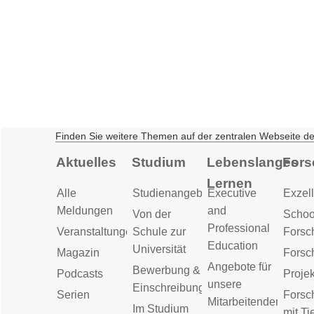
Finden Sie weitere Themen auf der zentralen Webseite d
Aktuelles
Studium
Lebenslanges
Fors
Lernen
Alle
Studienangebot
Executive
Exzell
Meldungen
and
Von der
Schoo
Professional
Veranstaltungen
Schule zur
Forsc
Education
Universität
Magazin
Forsc
Angebote für
Bewerbung &
Podcasts
Proje
unsere
Einschreibung
Serien
Forsc
Mitarbeitenden
Im Studium
mit Ti