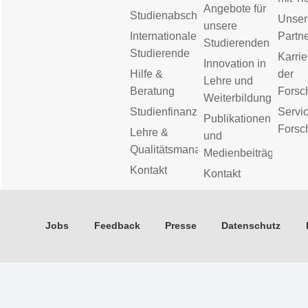
Angebote für
Studienabschluss
Unser
unsere
Internationale
Partn
Studierenden
Studierende
Karrie
Innovation in
Hilfe &
der
Lehre und
Beratung
Forsc
Weiterbildung
Studienfinanzierung
Servic
Publikationen
Forsc
Lehre &
und
Qualitätsmanagement
Medienbeiträge
Kontakt
Kontakt
Jobs
Feedback
Presse
Datenschutz