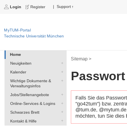
Support
|
Login
Register
MyTUM-Portal
Technische Universität München
Home
Sitemap >
Neuigkeiten
Passwort
Kalender
Wichtige Dokumente &
Verwaltungsinfos
Jobs/Stellenangebote
Falls Sie das Passwor
"go42tum") bzw. zentr
Online-Services & Logins
@tum.de, @mytum.de, 
Schwarzes Brett
möchten, tun Sie dies 
Kontakt & Hilfe