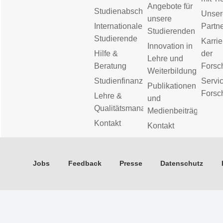
Angebote für
Studienabschluss
Unser
unsere
Internationale
Partn
Studierenden
Studierende
Karrie
Innovation in
Hilfe &
der
Lehre und
Beratung
Forsc
Weiterbildung
Studienfinanzierung
Servic
Publikationen
Forsc
Lehre &
und
Qualitätsmanagement
Medienbeiträge
Kontakt
Kontakt
Jobs
Feedback
Presse
Datenschutz