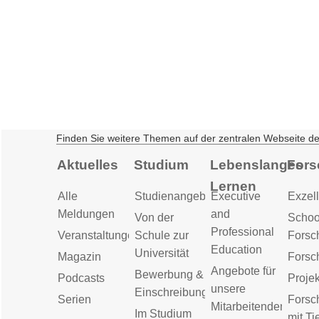
Finden Sie weitere Themen auf der zentralen Webseite d
Aktuelles
Studium
Lebenslanges
Fors
Lernen
Alle
Studienangebot
Executive
Exzell
Meldungen
and
Von der
Schoo
Professional
Veranstaltungen
Schule zur
Forsc
Education
Universität
Magazin
Forsc
Angebote für
Bewerbung &
Podcasts
Proje
unsere
Einschreibung
Serien
Forsc
Mitarbeitenden
Im Studium
mit Ti