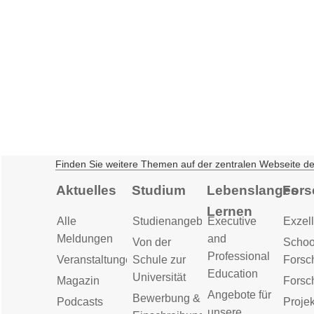
Finden Sie weitere Themen auf der zentralen Webseite d
Aktuelles
Studium
Lebenslanges
Fors
Lernen
Alle
Studienangebot
Executive
Exzell
Meldungen
and
Von der
Schoo
Professional
Veranstaltungen
Schule zur
Forsc
Education
Universität
Magazin
Forsc
Angebote für
Bewerbung &
Podcasts
Proje
unsere