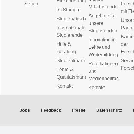
Einschreibung
Serien
Forsc
Mitarbeitenden
Im Studium
mit Ti
Angebote für
Studienabschluss
Unser
unsere
Internationale
Partn
Studierenden
Studierende
Karrie
Innovation in
Hilfe &
der
Lehre und
Beratung
Forsc
Weiterbildung
Studienfinanzierung
Servic
Publikationen
Forsc
Lehre &
und
Qualitätsmanagement
Medienbeiträge
Kontakt
Kontakt
Jobs
Feedback
Presse
Datenschutz