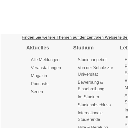
Finden Sie weitere Themen auf der zentralen Webseite de
Aktuelles
Studium
Le
Alle Meldungen
Studienangebot
E
P
Veranstaltungen
Von der Schule zur
E
Universität
Magazin
A
Bewerbung &
Podcasts
M
Einschreibung
Serien
A
Im Studium
S
Studienabschluss
I
Internationale
u
Studierende
P
Hilfe & Beratung