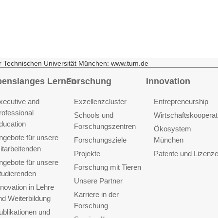
r Technischen Universität München: www.tum.de
benslanges Lernen
Forschung
Innovation
xecutive and
Exzellenzcluster
Entrepreneurship
rofessional
Schools und
Wirtschaftskooperat
ducation
Forschungszentren
Ökosystem
ngebote für unsere
Forschungsziele
München
itarbeitenden
Projekte
Patente und Lizenz
ngebote für unsere
Forschung mit Tieren
tudierenden
Unsere Partner
nnovation in Lehre
Karriere in der
nd Weiterbildung
Forschung
ublikationen und