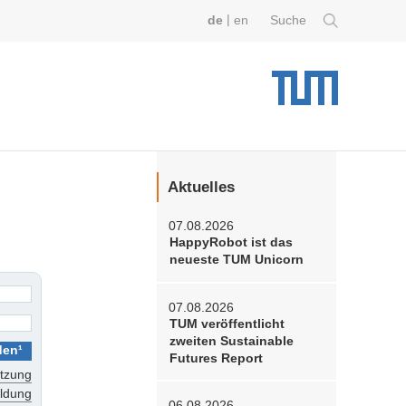
|
de
en
Suche
Aktuelles
07.08.2026
HappyRobot ist das
neueste TUM Unicorn
07.08.2026
TUM veröffentlicht
zweiten Sustainable
Futures Report
tzung
eldung
06.08.2026