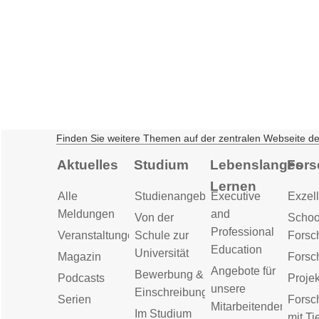
Finden Sie weitere Themen auf der zentralen Webseite d
Aktuelles
Studium
Lebenslanges
Fors
Lernen
Alle
Studienangebot
Executive
Exzell
Meldungen
and
Von der
Schoo
Professional
Veranstaltungen
Schule zur
Forsc
Education
Universität
Magazin
Forsc
Angebote für
Bewerbung &
Podcasts
Proje
unsere
Einschreibung
Serien
Forsc
Mitarbeitenden
Im Studium
mit Ti