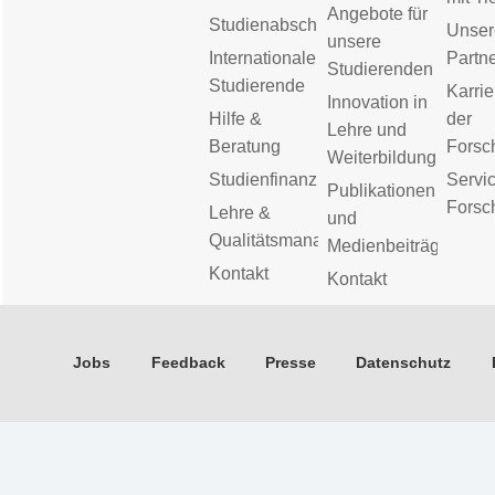
Angebote für
Studienabschluss
Unser
unsere
Internationale
Partn
Studierenden
Studierende
Karrie
Innovation in
Hilfe &
der
Lehre und
Beratung
Forsc
Weiterbildung
Studienfinanzierung
Servic
Publikationen
Forsc
Lehre &
und
Qualitätsmanagement
Medienbeiträge
Kontakt
Kontakt
Jobs
Feedback
Presse
Datenschutz