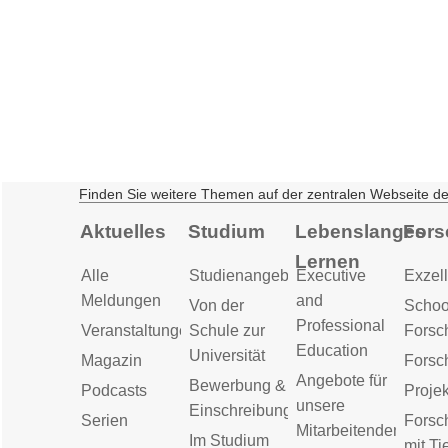
Finden Sie weitere Themen auf der zentralen Webseite d
Aktuelles
Studium
Lebenslanges
Fors
Lernen
Alle
Studienangebot
Executive
Exzell
Meldungen
and
Von der
Schoo
Professional
Veranstaltungen
Schule zur
Forsc
Education
Universität
Magazin
Forsc
Angebote für
Bewerbung &
Podcasts
Proje
unsere
Einschreibung
Serien
Forsc
Mitarbeitenden
Im Studium
mit Ti