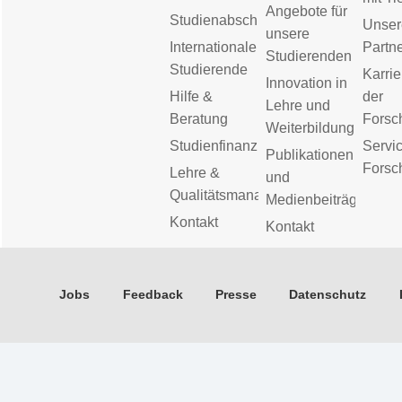
Angebote für
Studienabschluss
Unser
unsere
Internationale
Partn
Studierenden
Studierende
Karrie
Innovation in
Hilfe &
der
Lehre und
Beratung
Forsc
Weiterbildung
Studienfinanzierung
Servic
Publikationen
Forsc
Lehre &
und
Qualitätsmanagement
Medienbeiträge
Kontakt
Kontakt
Jobs
Feedback
Presse
Datenschutz