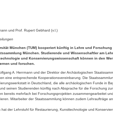
mann und Prof. Rupert Gebhard (v.l.)
eilungen
rsität München (TUM) kooperiert künftig in Lehre und Forschung 
tssammlung München. Studierende und Wissenschaftler am Lehrs
technologie und Konservierungswissenschaft können in den Werk
ernen und forschen.
lfgang A. Herrmann und der Direktor der Archäologischen Staatssamm
en eine entsprechende Kooperationsvereinbarung. Die Staatssammlung
ierungswerkstatt in Deutschland, die alle archäologischen Funde in Ba
nd seinen Studierenden künftig nach Absprache für die Forschung zur
ben bereits mehrfach bei Forschungsprojekten zusammengearbeitet und
ivieren. Mitarbeiter der Staatssammlung können zudem Lehraufträge a
 hat der Lehrstuhl für Restaurierung, Kunsttechnologie und Konservier