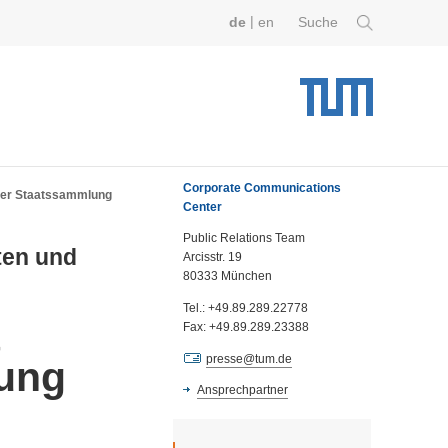
|
de
en
Suche
Corporate Communications
her Staatssammlung
Center
Public Relations Team
ten und
Arcisstr. 19
80333 München
Tel.: +49.89.289.22778
t
Fax: +49.89.289.23388
presse@tum.de
ung
Ansprechpartner