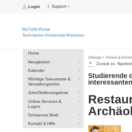
Support
|
Login
MyTUM-Portal
Technische Universität München
Home
Sitemap >
Presse & Kommu
Neuigkeiten
Zurück zu
Nachric
Kalender
Studierende 
Wichtige Dokumente &
interessante
Verwaltungsinfos
Jobs/Stellenangebote
Restaur
Online-Services &
Logins
Archäo
Schwarzes Brett
Kontakt & Hilfe