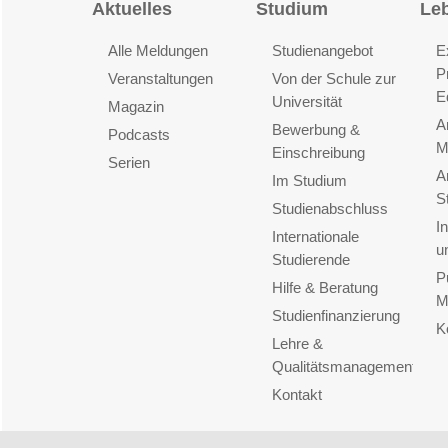
Aktuelles
Studium
Le
Alle Meldungen
Studienangebot
E
P
Veranstaltungen
Von der Schule zur
E
Universität
Magazin
A
Bewerbung &
Podcasts
M
Einschreibung
Serien
A
Im Studium
S
Studienabschluss
I
Internationale
u
Studierende
P
Hilfe & Beratung
M
Studienfinanzierung
K
Lehre &
Qualitätsmanagement
Kontakt