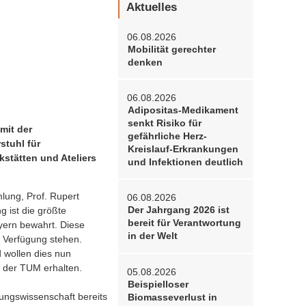
Aktuelles
06.08.2026
Mobilität gerechter
denken
06.08.2026
Adipositas-Medikament
senkt Risiko für
mit der
gefährliche Herz-
tuhl für
Kreislauf-Erkrankungen
stätten und Ateliers
und Infektionen deutlich
lung, Prof. Rupert
06.08.2026
Der Jahrgang 2026 ist
 ist die größte
bereit für Verantwortung
yern bewahrt. Diese
in der Welt
 Verfügung stehen.
 wollen dies nun
n der TUM erhalten.
05.08.2026
Beispielloser
ungswissenschaft bereits
Biomasseverlust in