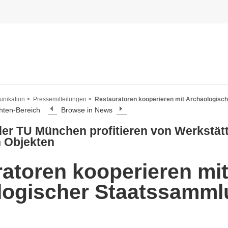
nikation >
Pressemitteilungen >
Restauratoren kooperieren mit Archäologisc
hten-Bereich
Browse in News
der TU München profitieren von Werkstät
n Objekten
atoren kooperieren mi
logischer Staatssamml