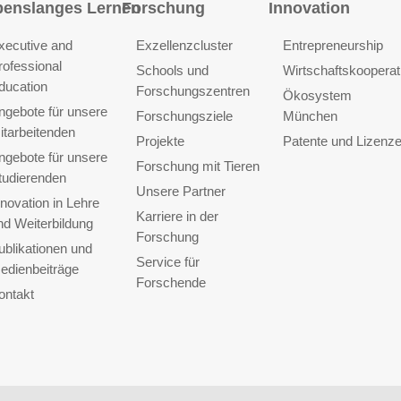
benslanges Lernen
Forschung
Innovation
xecutive and
Exzellenzcluster
Entrepreneurship
rofessional
Schools und
Wirtschaftskooperat
ducation
Forschungszentren
Ökosystem
ngebote für unsere
Forschungsziele
München
itarbeitenden
Projekte
Patente und Lizenz
ngebote für unsere
Forschung mit Tieren
tudierenden
Unsere Partner
nnovation in Lehre
Karriere in der
nd Weiterbildung
Forschung
ublikationen und
Service für
edienbeiträge
Forschende
ontakt