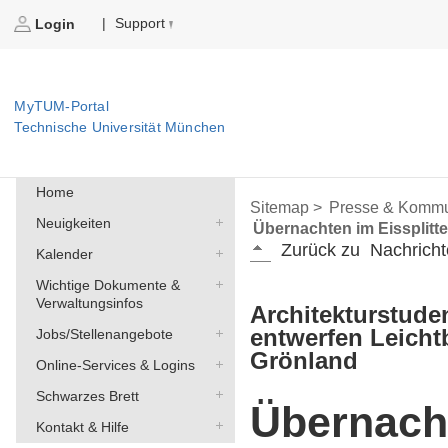
Support
|
Login
MyTUM-Portal
Technische Universität München
Home
Sitemap >
Presse & Kommu
Neuigkeiten
Übernachten im Eissplitte
Zurück zu
Nachricht
Kalender
Wichtige Dokumente &
Verwaltungsinfos
Architekturstud
entwerfen Leicht
Jobs/Stellenangebote
Grönland
Online-Services & Logins
Schwarzes Brett
Übernach
Kontakt & Hilfe