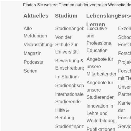
Finden Sie weitere Themen auf der zentralen Webseite d
Aktuelles
Studium
Lebenslanges
Fors
Lernen
Alle
Studienangebot
Executive
Exzell
Meldungen
and
Von der
Schoo
Professional
Veranstaltungen
Schule zur
Forsc
Education
Universität
Magazin
Forsc
Angebote für
Bewerbung &
Podcasts
Proje
unsere
Einschreibung
Serien
Forsc
Mitarbeitenden
Im Studium
mit Ti
Angebote für
Studienabschluss
Unser
unsere
Internationale
Partn
Studierenden
Studierende
Karrie
Innovation in
Hilfe &
der
Lehre und
Beratung
Forsc
Weiterbildung
Studienfinanzierung
Servic
Publikationen