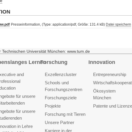
e
TION
pw.pdf
Presseinformation, (Type: application/pdf, Größe: 131.4 kB)
Datei speichern
r Technischen Universität München: www.tum.de
benslanges Lernen
Forschung
Innovation
xecutive and
Exzellenzcluster
Entrepreneurship
rofessional
Schools und
Wirtschaftskooperat
ducation
Forschungszentren
Ökosystem
ngebote für unsere
Forschungsziele
München
itarbeitenden
Projekte
Patente und Lizenz
ngebote für unsere
Forschung mit Tieren
tudierenden
Unsere Partner
nnovation in Lehre
Karriere in der