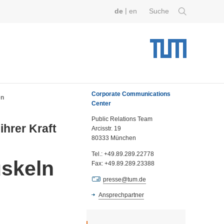
|
de
en
Suche
Corporate Communications
en
Center
Public Relations Team
hrer Kraft
Arcisstr. 19
80333 München
Tel.: +49.89.289.22778
uskeln
Fax: +49.89.289.23388
presse@tum.de
Ansprechpartner