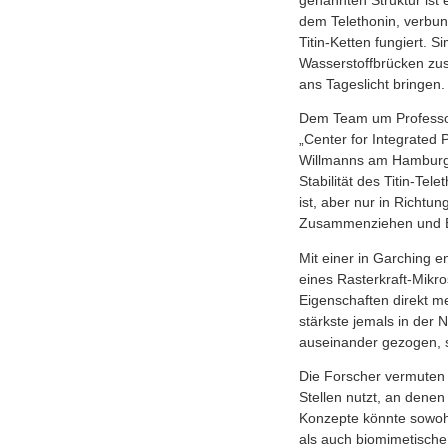
genannten Struktur ist 
dem Telethonin, verbun
Titin-Ketten fungiert. 
Wasserstoffbrücken zus
ans Tageslicht bringen.
Dem Team um Professor 
„Center for Integrated
Willmanns am Hamburge
Stabilität des Titin-T
ist, aber nur in Richtu
Zusammenziehen und Ent
Mit einer in Garching 
eines Rasterkraft-Mikr
Eigenschaften direkt me
stärkste jemals in der
auseinander gezogen, so
Die Forscher vermuten 
Stellen nutzt, an dene
Konzepte könnte sowohl
als auch biomimetische