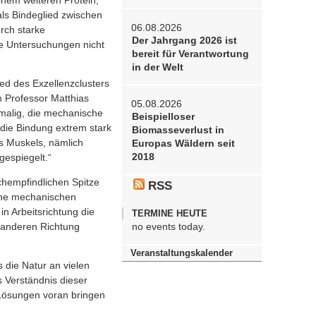
inem weiteren Protein,
ls Bindeglied zwischen
06.08.2026
rch starke
Der Jahrgang 2026 ist
e Untersuchungen nicht
bereit für Verantwortung
in der Welt
ed des Exzellenzclusters
m Professor Matthias
05.08.2026
malig, die mechanische
Beispielloser
 die Bindung extrem stark
Biomasseverlust in
es Muskels, nämlich
Europas Wäldern seit
2018
espiegelt.“
chempfindlichen Spitze
RSS
eine mechanischen
n Arbeitsrichtung die
TERMINE HEUTE
r anderen Richtung
no events today.
Veranstaltungskalender
 die Natur an vielen
 Verständnis dieser
 Lösungen voran bringen