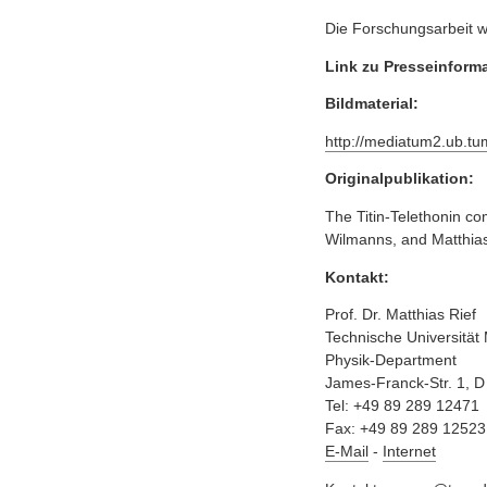
Die Forschungsarbeit w
Link zu Presseinform
Bildmaterial:
http://mediatum2.ub.t
Originalpublikation:
The Titin-Telethonin co
Wilmanns, and Matthias
Kontakt:
Prof. Dr. Matthias Rief
Technische Universitä
Physik-Department
James-Franck-Str. 1, 
Tel: +49 89 289 12471
Fax: +49 89 289 12523
E-Mail
-
Internet