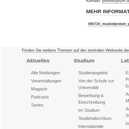
Kontakt:
presse@tum.d
MEHR INFORMA
090720_muskelprotein_
Finden Sie weitere Themen auf der zentralen Webseite de
Aktuelles
Studium
Le
Alle Meldungen
Studienangebot
E
P
Veranstaltungen
Von der Schule zur
E
Universität
Magazin
A
Bewerbung &
Podcasts
M
Einschreibung
Serien
A
Im Studium
S
Studienabschluss
I
Internationale