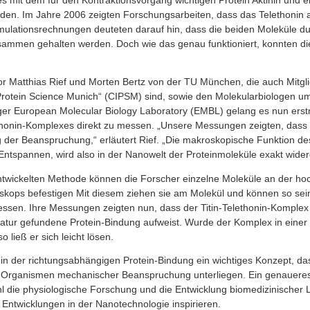
es mit dem für den Kontraktionsvorgang wichtigen Protein Aktinin und e
den. Im Jahre 2006 zeigten Forschungsarbeiten, dass das Telethonin a
Simulationsrechnungen deuteten darauf hin, dass die beiden Moleküle du
ammen gehalten werden. Doch wie das genau funktioniert, konnten di
Matthias Rief und Morten Bertz von der TU München, die auch Mitgli
 Protein Science Munich“ (CIPSM) sind, sowie den Molekularbiologen u
r European Molecular Biology Laboratory (EMBL) gelang es nun erst
elethonin-Komplexes direkt zu messen. „Unsere Messungen zeigten, dass
ng der Beanspruchung,“ erläutert Rief. „Die makroskopische Funktion d
spannen, wird also in der Nanowelt der Proteinmoleküle exakt widerg
entwickelten Methode können die Forscher einzelne Moleküle an der ho
oskops befestigen Mit diesem ziehen sie am Molekül und können so s
ssen. Ihre Messungen zeigten nun, dass der Titin-Telethonin-Komplex i
 Natur gefundene Protein-Bindung aufweist. Wurde der Komplex in eine
 ließ er sich leicht lösen.
in der richtungsabhängigen Protein-Bindung ein wichtiges Konzept, das
n Organismen mechanischer Beanspruchung unterliegen. Ein genaueres
 die physiologische Forschung und die Entwicklung biomedizinischer
 Entwicklungen in der Nanotechnologie inspirieren.