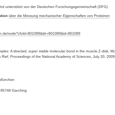
ird unterstützt von der Deutschen Forschungsgemeinschaft (DFG).
ation
über die Messung mechanischer Eigenschaften von Proteinen
um.de/node?cfold=801089&dir=801089&id=801089
mplex: A directed, super stable molecular bond in the muscle Z-disk, Mo
 Rief, Proceedings of the National Academy of Sciences, July 20, 2009
t München
D 85748 Garching