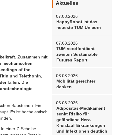
Aktuelles
07.08.2026
HappyRobot ist das
neueste TUM Unicorn
07.08.2026
TUM veröffentlicht
zweiten Sustainable
kelkraft. Zusammen mit
Futures Report
ie mechanischen
ceedings of the
06.08.2026
itin und Telethonin,
Mobilität gerechter
r fallen. Die
denken
Nanotechnologie
06.08.2026
ischen Bausteinen. Ein
Adipositas-Medikament
upt. Es ist hochelastisch
senkt Risiko für
finden.
gefährliche Herz-
Kreislauf-Erkrankungen
. In einer Z-Scheibe
und Infektionen deutlich