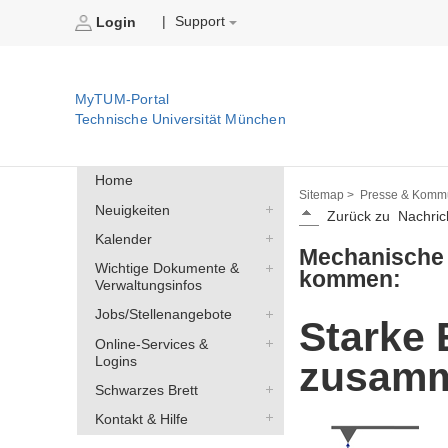
Support
|
Login
MyTUM-Portal
Technische Universität München
Home
Sitemap >
Presse & Kommu
Neuigkeiten
Zurück zu
Nachric
Kalender
Mechanische 
Wichtige Dokumente &
kommen:
Verwaltungsinfos
Jobs/Stellenangebote
Starke 
Online-Services &
Logins
zusam
Schwarzes Brett
Kontakt & Hilfe