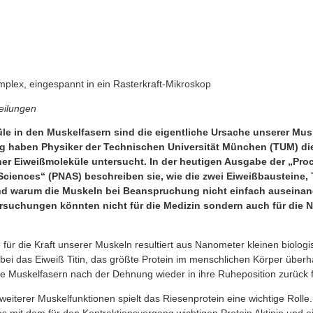
mplex, eingespannt in ein Rasterkraft-Mikroskop
eilungen
le in den Muskelfasern sind die eigentliche Ursache unserer Mus
g haben Physiker der Technischen Universität München (TUM) d
ner Eiweißmoleküle untersucht. In der heutigen Ausgabe der „Pro
ciences“ (PNAS) beschreiben sie, wie die zwei Eiweißbausteine, T
 warum die Muskeln bei Beanspruchung nicht einfach auseinande
ersuchungen könnten nicht für die Medizin sondern auch für die 
 für die Kraft unserer Muskeln resultiert aus Nanometer kleinen biolog
bei das Eiweiß Titin, das größte Protein im menschlichen Körper überha
die Muskelfasern nach der Dehnung wieder in ihre Ruheposition zurück 
 weiterer Muskelfunktionen spielt das Riesenprotein eine wichtige Rolle