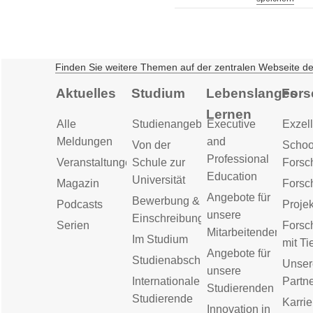
Finden Sie weitere Themen auf der zentralen Webseite d
Aktuelles
Studium
Lebenslanges
Fors
Lernen
Alle
Studienangebot
Executive
Exzell
Meldungen
and
Von der
Schoo
Professional
Veranstaltungen
Schule zur
Forsc
Education
Universität
Magazin
Forsc
Angebote für
Bewerbung &
Podcasts
Proje
unsere
Einschreibung
Serien
Forsc
Mitarbeitenden
Im Studium
mit Ti
Angebote für
Studienabschluss
Unser
unsere
Internationale
Partn
Studierenden
Studierende
Karrie
Innovation in