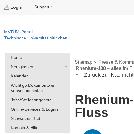
Support
|
Login
MyTUM-Portal
Technische Universität München
Home
Sitemap >
Presse & Kommu
Neuigkeiten
Rhenium-188 − alles im F
Zurück zu
Nachricht
Kalender
Wichtige Dokumente &
Verwaltungsinfos
Rhenium-1
Jobs/Stellenangebote
Fluss
Online-Services & Logins
Schwarzes Brett
Kontakt & Hilfe