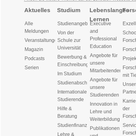
Aktuelles
Studium
Lebenslanges
Fors
Lernen
Alle
Studienangebot
Executive
Exzell
Meldungen
and
Von der
Schoo
Professional
Veranstaltungen
Schule zur
Forsc
Education
Universität
Magazin
Forsc
Angebote für
Bewerbung &
Podcasts
Proje
unsere
Einschreibung
Serien
Forsc
Mitarbeitenden
Im Studium
mit Ti
Angebote für
Studienabschluss
Unser
unsere
Internationale
Partn
Studierenden
Studierende
Karrie
Innovation in
Hilfe &
der
Lehre und
Beratung
Forsc
Weiterbildung
Studienfinanzierung
Servic
Publikationen
Forsc
Lehre &
und