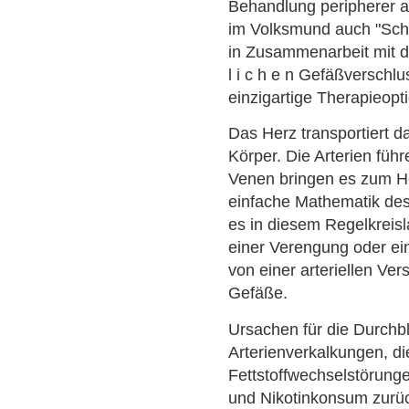
Behandlung peripherer ar
im Volksmund auch "Scha
in Zusammenarbeit mit d
l i c h e n Gefäßverschl
einzigartige Therapieopt
Das Herz transportiert d
Körper. Die Arterien füh
Venen bringen es zum He
einfache Mathematik de
es in diesem Regelkreisl
einer Verengung oder ei
von einer arteriellen Ve
Gefäße.
Ursachen für die Durchb
Arterienverkalkungen, di
Fettstoffwechselstörunge
und Nikotinkonsum zurüc