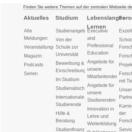
Finden Sie weitere Themen auf der zentralen Webseite d
Aktuelles
Studium
Lebenslanges
Fors
Lernen
Alle
Studienangebot
Executive
Exzell
Meldungen
and
Von der
Schoo
Professional
Veranstaltungen
Schule zur
Forsc
Education
Universität
Magazin
Forsc
Angebote für
Bewerbung &
Podcasts
Proje
unsere
Einschreibung
Serien
Forsc
Mitarbeitenden
Im Studium
mit Ti
Angebote für
Studienabschluss
Unser
unsere
Internationale
Partn
Studierenden
Studierende
Karrie
Innovation in
Hilfe &
der
Lehre und
Beratung
Forsc
Weiterbildung
Studienfinanzierung
Servic