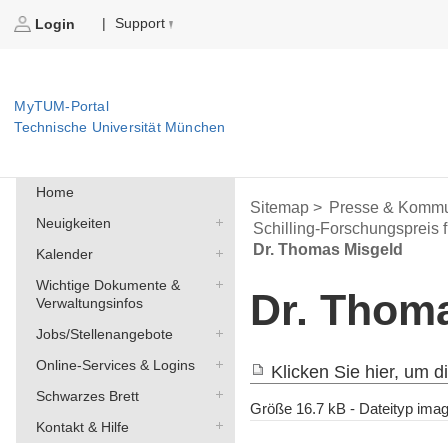
Support
|
Login
MyTUM-Portal
Technische Universität München
Home
Sitemap >
Presse & Kommu
Neuigkeiten
Schilling-Forschungspreis 
Dr. Thomas Misgeld
Kalender
Wichtige Dokumente &
Dr. Thom
Verwaltungsinfos
Jobs/Stellenangebote
Online-Services & Logins
Klicken Sie hier, um d
Schwarzes Brett
Größe
16.7 kB
-
Dateityp
imag
Kontakt & Hilfe