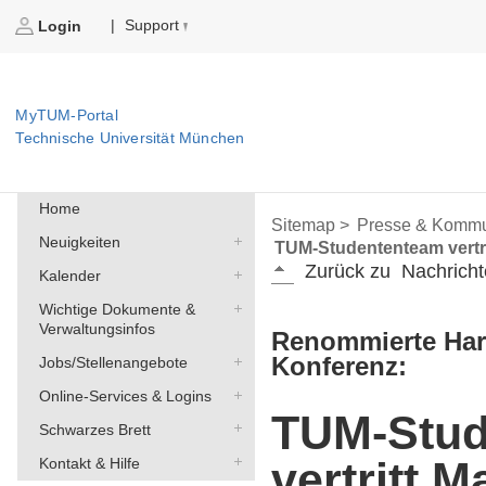
Support
|
Login
MyTUM-Portal
Technische Universität München
Home
Sitemap >
Presse & Kommu
Neuigkeiten
TUM-Studententeam vertri
Zurück zu
Nachricht
Kalender
Wichtige Dokumente &
Verwaltungsinfos
Renommierte Ha
Konferenz:
Jobs/Stellenangebote
Online-Services & Logins
TUM-Stud
Schwarzes Brett
vertritt M
Kontakt & Hilfe