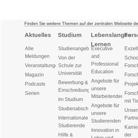
Finden Sie weitere Themen auf der zentralen Webseite d
Aktuelles
Studium
Lebenslanges
Fors
Lernen
Alle
Studienangebot
Executive
Exzell
Meldungen
and
Von der
Schoo
Professional
Veranstaltungen
Schule zur
Forsc
Education
Universität
Magazin
Forsc
Angebote für
Bewerbung &
Podcasts
Proje
unsere
Einschreibung
Serien
Forsc
Mitarbeitenden
Im Studium
mit Ti
Angebote für
Studienabschluss
Unser
unsere
Internationale
Partn
Studierenden
Studierende
Karrie
Innovation in
Hilfe &
der
Lehre und