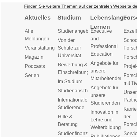
Finden Sie weitere Themen auf der zentralen Webseite d
Aktuelles
Studium
Lebenslanges
Fors
Lernen
Alle
Studienangebot
Executive
Exzell
Meldungen
and
Von der
Schoo
Professional
Veranstaltungen
Schule zur
Forsc
Education
Universität
Magazin
Forsc
Angebote für
Bewerbung &
Podcasts
Proje
unsere
Einschreibung
Serien
Forsc
Mitarbeitenden
Im Studium
mit Ti
Angebote für
Studienabschluss
Unser
unsere
Internationale
Partn
Studierenden
Studierende
Karrie
Innovation in
Hilfe &
der
Lehre und
Beratung
Forsc
Weiterbildung
Studienfinanzierung
Servic
Publikationen