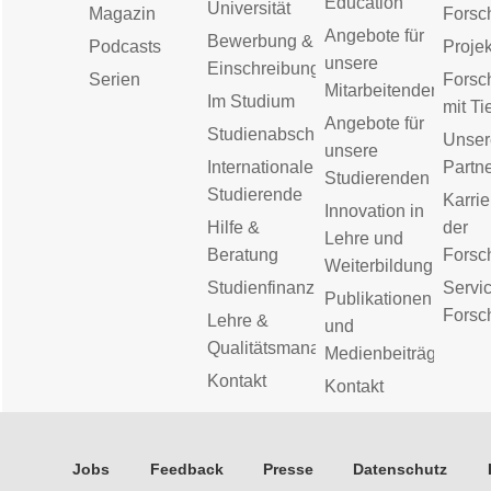
Education
Universität
Magazin
Forsc
Angebote für
Bewerbung &
Podcasts
Proje
unsere
Einschreibung
Serien
Forsc
Mitarbeitenden
Im Studium
mit Ti
Angebote für
Studienabschluss
Unser
unsere
Internationale
Partn
Studierenden
Studierende
Karrie
Innovation in
Hilfe &
der
Lehre und
Beratung
Forsc
Weiterbildung
Studienfinanzierung
Servic
Publikationen
Forsc
Lehre &
und
Qualitätsmanagement
Medienbeiträge
Kontakt
Kontakt
Jobs
Feedback
Presse
Datenschutz