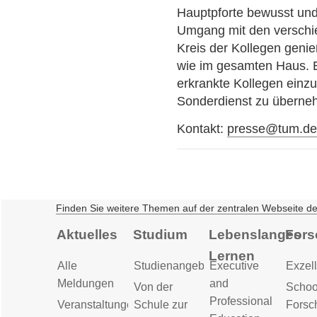
Hauptpforte bewusst und
Umgang mit den verschi
Kreis der Kollegen geni
wie im gesamten Haus. Er 
erkrankte Kollegen einz
Sonderdienst zu überne
Kontakt:
presse@tum.d
Finden Sie weitere Themen auf der zentralen Webseite d
Aktuelles
Studium
Lebenslanges
Fors
Lernen
Alle
Studienangebot
Executive
Exzell
Meldungen
and
Von der
Schoo
Professional
Veranstaltungen
Schule zur
Forsc