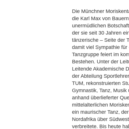
Die Münchner
Morisken
die Karl Max von Bauernf
unermüdlichen Botschafte
der sie seit 30 Jahren e
tänzerische – Seite der 
damit viel Sympathie fü
Tanzgruppe feiert im ko
Bestehen. Unter der Lei
Leitende Akademische Dir
der Abteilung Sportlehr
TUM, rekonstruierten St
Gymnastik, Tanz, Musik
anhand überlieferter Que
mittelalterlichen
Moriske
ein maurischer Tanz, der
Nordafrika über Südwes
verbreitete. Bis heute h