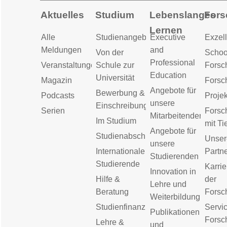
Aktuelles
Studium
Lebenslanges
Fors
Lernen
Alle
Studienangebot
Executive
Exzell
Meldungen
and
Von der
Schoo
Professional
Veranstaltungen
Schule zur
Forsc
Education
Universität
Magazin
Forsc
Angebote für
Bewerbung &
Podcasts
Proje
unsere
Einschreibung
Serien
Forsc
Mitarbeitenden
Im Studium
mit Ti
Angebote für
Studienabschluss
Unser
unsere
Internationale
Partn
Studierenden
Studierende
Karrie
Innovation in
Hilfe &
der
Lehre und
Beratung
Forsc
Weiterbildung
Studienfinanzierung
Servic
Publikationen
Forsc
Lehre &
und