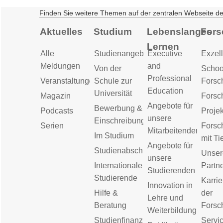
Finden Sie weitere Themen auf der zentralen Webseite d
Aktuelles
Studium
Lebenslanges
Fors
Lernen
Alle
Studienangebot
Executive
Exzell
Meldungen
and
Von der
Schoo
Professional
Veranstaltungen
Schule zur
Forsc
Education
Universität
Magazin
Forsc
Angebote für
Bewerbung &
Podcasts
Proje
unsere
Einschreibung
Serien
Forsc
Mitarbeitenden
Im Studium
mit Ti
Angebote für
Studienabschluss
Unser
unsere
Internationale
Partn
Studierenden
Studierende
Karrie
Innovation in
Hilfe &
der
Lehre und
Beratung
Forsc
Weiterbildung
Studienfinanzierung
Servic