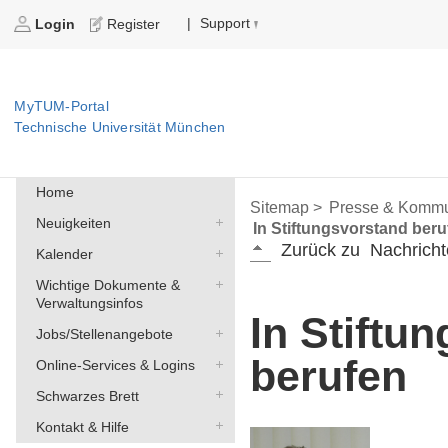
Support
|
Login
Register
MyTUM-Portal
Technische Universität München
Home
Sitemap >
Presse & Kommu
Neuigkeiten
In Stiftungsvorstand ber
Zurück zu
Nachricht
Kalender
Wichtige Dokumente &
Verwaltungsinfos
In Stiftu
Jobs/Stellenangebote
berufen
Online-Services & Logins
Schwarzes Brett
Kontakt & Hilfe