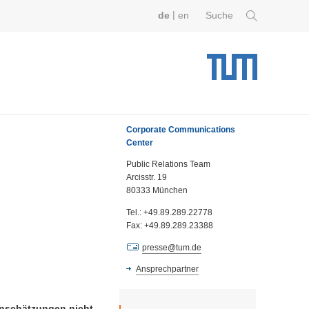
|
de
en
Suche
Corporate Communications
Center
Public Relations Team
Arcisstr. 19
80333 München
Tel.: +49.89.289.22778
Fax: +49.89.289.23388
presse@tum.de
Ansprechpartner
inschätzungen nicht