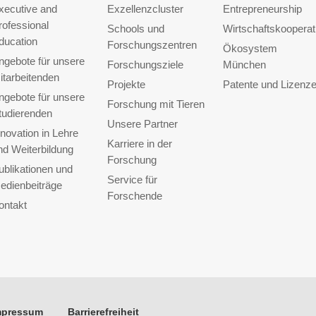
xecutive and
Exzellenzcluster
Entrepreneurship
rofessional
Schools und
Wirtschaftskooperat
ducation
Forschungszentren
Ökosystem
ngebote für unsere
Forschungsziele
München
itarbeitenden
Projekte
Patente und Lizenz
ngebote für unsere
Forschung mit Tieren
tudierenden
Unsere Partner
nnovation in Lehre
Karriere in der
nd Weiterbildung
Forschung
ublikationen und
Service für
edienbeiträge
Forschende
ontakt
mpressum
Barrierefreiheit