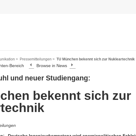
nikation >
Pressemitteilungen >
TU München bekennt sich zur Nukleartechnik
hten-Bereich
Browse in News
uhl und neuer Studiengang:
chen bekennt sich zur
technik
eilungen
n: „Deutsche Ingenieurkompetenz wird energiepolitischen Fehle