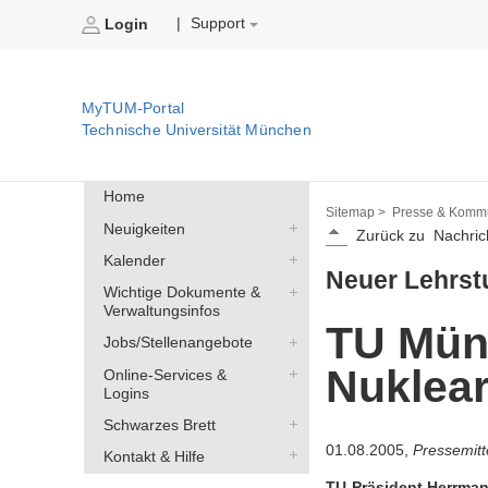
Support
|
Login
MyTUM-Portal
Technische Universität München
Home
Sitemap >
Presse & Kommu
Neuigkeiten
Zurück zu
Nachric
Kalender
Neuer Lehrst
Wichtige Dokumente &
Verwaltungsinfos
TU Mün
Jobs/Stellenangebote
Nuklear
Online-Services &
Logins
Schwarzes Brett
01.08.2005,
Pressemitt
Kontakt & Hilfe
TU-Präsident Herrman