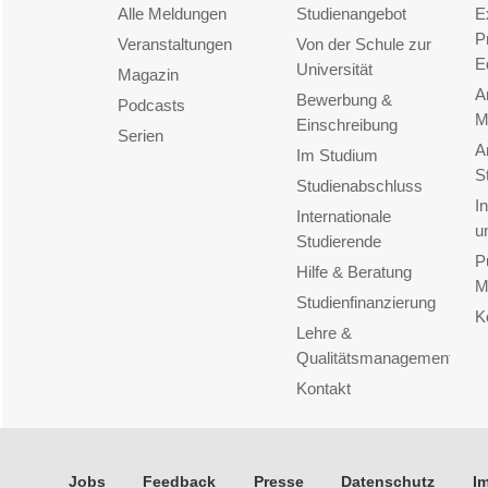
Alle Meldungen
Studienangebot
E
P
Veranstaltungen
Von der Schule zur
E
Universität
Magazin
A
Bewerbung &
Podcasts
M
Einschreibung
Serien
A
Im Studium
S
Studienabschluss
I
Internationale
u
Studierende
P
Hilfe & Beratung
M
Studienfinanzierung
K
Lehre &
Qualitätsmanagement
Kontakt
Jobs
Feedback
Presse
Datenschutz
I