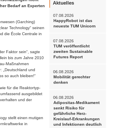
Aktuelles
her Bedarf an Experten
07.08.2026
HappyRobot ist das
nenwesen (Garching)
neueste TUM Unicorn
clear Technology“ seinen
nd die École Centrale in
07.08.2026
TUM veröffentlicht
zweiten Sustainable
er Faktor sein“, sagte
Futures Report
lein bis zum Jahre 2010
ckbau-Maßnahmen
r: „Deutschland und
06.08.2026
s so auch bleiben!“
Mobilität gerechter
denken
ie für die Reaktortyp-
 umfassend ausgebildet
06.08.2026
bverhalten und der
Adipositas-Medikament
senkt Risiko für
gefährliche Herz-
gy stellt einen mutigen
Kreislauf-Erkrankungen
rnkraftwerke in
und Infektionen deutlich