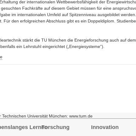
rhaltung der internationalen Wettbewerbsfähigkeit der Energiewirtschaf
d gesuchten Fachkräfte auf diesem Gebiet müssen für eine anspruchsvo
gabe im internationalen Umfeld auf Spitzenniveau ausgebildet werden.“ 
t. Für den erfolgreichen Abschluss gibt es ein Doppeldiplom. Studienb
kleartechnik stärkt die TU München die Energieforschung auch auf dem 
ebenfalls ein Lehrstuhl eingerichtet („Energiesysteme“).
e
r Technischen Universität München: www.tum.de
benslanges Lernen
Forschung
Innovation