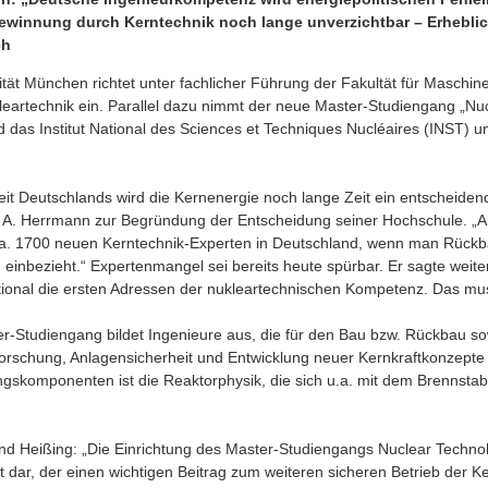
gewinnung durch Kerntechnik noch lange unverzichtbar – Erheblic
ch
ität München richtet unter fachlicher Führung der Fakultät für Maschi
kleartechnik ein. Parallel dazu nimmt der neue Master-Studiengang „Nu
nd das Institut National des Sciences et Techniques Nucléaires (INST) u
eit Deutschlands wird die Kernenergie noch lange Zeit ein entscheidend
A. Herrmann zur Begründung der Entscheidung seiner Hochschule. „Al
 ca. 1700 neuen Kerntechnik-Experten in Deutschland, wenn man Rü
einbezieht.“ Expertenmangel sei bereits heute spürbar. Er sagte weite
ational die ersten Adressen der nukleartechnischen Kompetenz. Das mus
r-Studiengang bildet Ingenieure aus, die für den Bau bzw. Rückbau sow
orschung, Anlagensicherheit und Entwicklung neuer Kernkraftkonzepte
ungskomponenten ist die Reaktorphysik, die sich u.a. mit dem Brennsta
.
nd Heißing: „Die Einrichtung des Master-Studiengangs Nuclear Technolo
 dar, der einen wichtigen Beitrag zum weiteren sicheren Betrieb der Ke