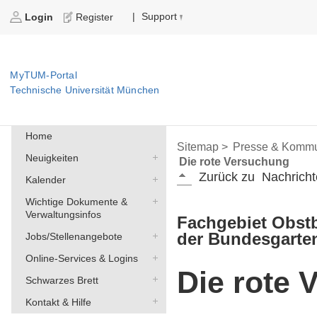
Support
|
Login
Register
MyTUM-Portal
Technische Universität München
Home
Sitemap >
Presse & Kommu
Neuigkeiten
Die rote Versuchung
Zurück zu
Nachricht
Kalender
Wichtige Dokumente &
Verwaltungsinfos
Fachgebiet Obst
der Bundesgarte
Jobs/Stellenangebote
Online-Services & Logins
Die rote
Schwarzes Brett
Kontakt & Hilfe