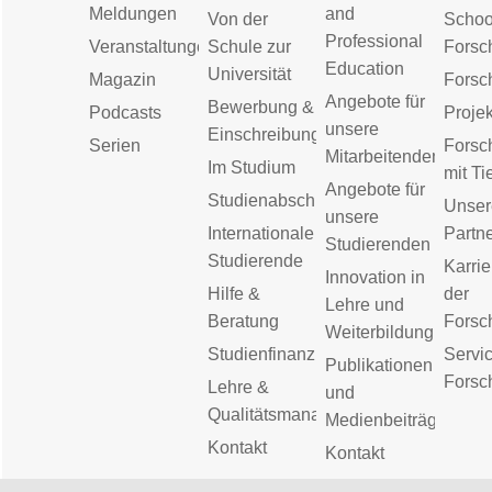
Meldungen
and
Von der
Schoo
Professional
Veranstaltungen
Schule zur
Forsc
Education
Universität
Magazin
Forsc
Angebote für
Bewerbung &
Podcasts
Proje
unsere
Einschreibung
Serien
Forsc
Mitarbeitenden
Im Studium
mit Ti
Angebote für
Studienabschluss
Unser
unsere
Internationale
Partn
Studierenden
Studierende
Karrie
Innovation in
Hilfe &
der
Lehre und
Beratung
Forsc
Weiterbildung
Studienfinanzierung
Servic
Publikationen
Forsc
Lehre &
und
Qualitätsmanagement
Medienbeiträge
Kontakt
Kontakt