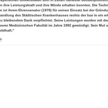
ayerischen Universitäten sich in Zeiten härtester bundespolitisc
 ihre Leistungskraft und ihre Würde erhalten konnten. Die Techn
 ist ihrem Ehrensenator (1978) für seinen Einsatz bei der Gründ
andlung des Städtischen Krankenhauses rechts der Isar in ein er
zu bleibendem Dank verpflichtet. Seine Leistungen wurden mit der
rer Medizinischen Fakultät im Jahre 1992 gewürdigt. Sein Mut un
ildhaft."
e