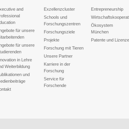
xecutive and
Exzellenzcluster
Entrepreneurship
rofessional
Schools und
Wirtschaftskooperat
ducation
Forschungszentren
Ökosystem
ngebote für unsere
Forschungsziele
München
itarbeitenden
Projekte
Patente und Lizenz
ngebote für unsere
Forschung mit Tieren
tudierenden
Unsere Partner
nnovation in Lehre
Karriere in der
nd Weiterbildung
Forschung
ublikationen und
Service für
edienbeiträge
Forschende
ontakt