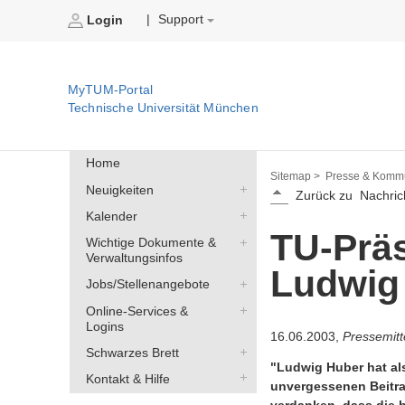
Support
|
Login
MyTUM-Portal
Technische Universität München
Home
Sitemap >
Presse & Kommu
Neuigkeiten
Zurück zu
Nachric
Kalender
TU-Prä
Wichtige Dokumente &
Verwaltungsinfos
Ludwig
Jobs/Stellenangebote
Online-Services &
Logins
16.06.2003,
Pressemitt
Schwarzes Brett
"Ludwig Huber hat als
Kontakt & Hilfe
unvergessenen Beitrag