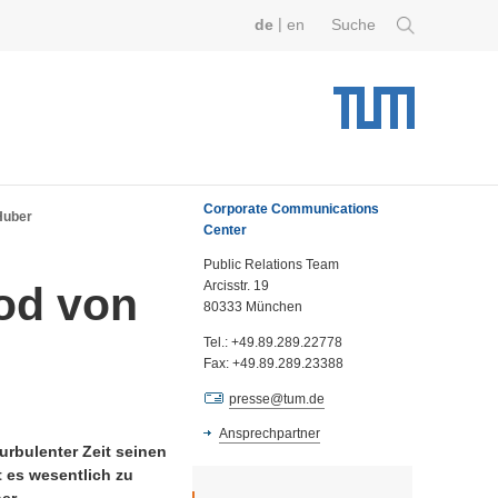
|
de
en
Suche
Corporate Communications
Huber
Center
Public Relations Team
Arcisstr. 19
od von
80333 München
Tel.: +49.89.289.22778
Fax: +49.89.289.23388
presse@tum.de
Ansprechpartner
urbulenter Zeit seinen
t es wesentlich zu