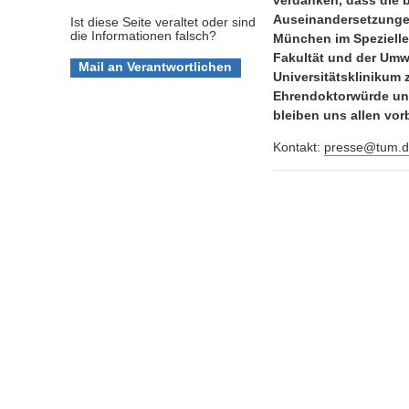
verdanken, dass die b
Auseinandersetzungen
Ist diese Seite veraltet oder sind
die Informationen falsch?
München im Speziellen
Fakultät und der Umw
Universitätsklinikum 
Ehrendoktorwürde unse
bleiben uns allen vorb
Kontakt:
presse@tum.d