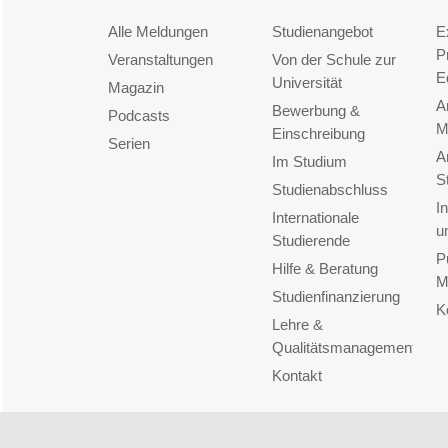
Alle Meldungen
Studienangebot
E
P
Veranstaltungen
Von der Schule zur
E
Universität
Magazin
A
Bewerbung &
Podcasts
M
Einschreibung
Serien
A
Im Studium
S
Studienabschluss
I
Internationale
u
Studierende
P
Hilfe & Beratung
M
Studienfinanzierung
K
Lehre &
Qualitätsmanagement
Kontakt