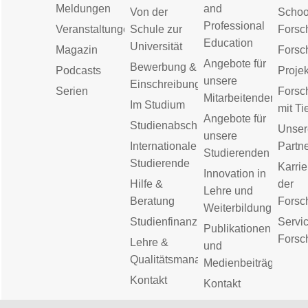
Meldungen
and
Von der
Schoo
Professional
Veranstaltungen
Schule zur
Forsc
Education
Universität
Magazin
Forsc
Angebote für
Bewerbung &
Podcasts
Proje
unsere
Einschreibung
Serien
Forsc
Mitarbeitenden
Im Studium
mit Ti
Angebote für
Studienabschluss
Unser
unsere
Internationale
Partn
Studierenden
Studierende
Karrie
Innovation in
Hilfe &
der
Lehre und
Beratung
Forsc
Weiterbildung
Studienfinanzierung
Servic
Publikationen
Forsc
Lehre &
und
Qualitätsmanagement
Medienbeiträge
Kontakt
Kontakt