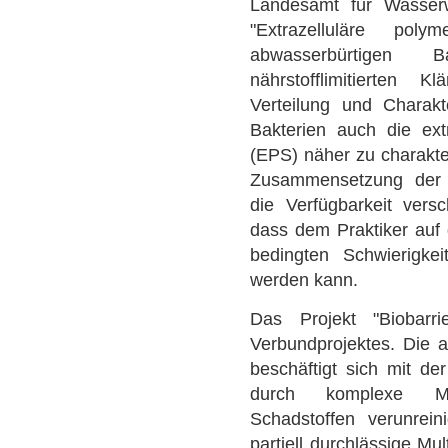
Landesamt für Wasserwi
"Extrazelluläre po
abwasserbürtigen B
nährstofflimitierten
Verteilung und Charak
Bakterien auch die ext
(EPS) näher zu charakter
Zusammensetzung der B
die Verfügbarkeit versc
dass dem Praktiker auf 
bedingten Schwierigkei
werden kann.
Das Projekt "Biobarrie
Verbundprojektes. Die 
beschäftigt sich mit d
durch komplexe Mi
Schadstoffen verunrein
partiell durchlässige Mul