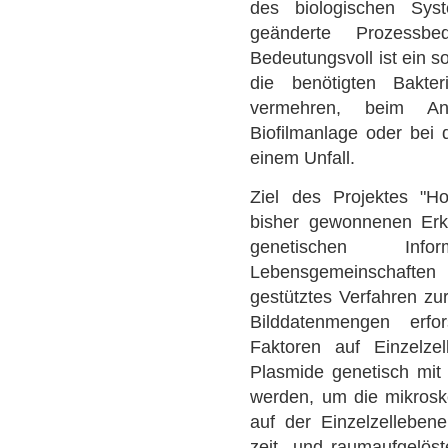
des biologischen Sy
geänderte Prozessbe
Bedeutungsvoll ist ein s
die benötigten Bakte
vermehren, beim An
Biofilmanlage oder bei
einem Unfall.
Ziel des Projektes "Hor
bisher gewonnenen Erk
genetischen Info
Lebensgemeinschaften 
gestütztes Verfahren zu
Bilddatenmengen erfo
Faktoren auf Einzelze
Plasmide genetisch mit 
werden, um die mikrosk
auf der Einzelzelleben
zeit- und raumaufgelös