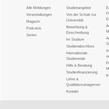
Alle Meldungen
Studienangebot
E
P
Veranstaltungen
Von der Schule zur
E
Universität
Magazin
A
Bewerbung &
Podcasts
M
Einschreibung
Serien
A
Im Studium
S
Studienabschluss
I
Internationale
u
Studierende
P
Hilfe & Beratung
M
Studienfinanzierung
K
Lehre &
Qualitätsmanagement
Kontakt