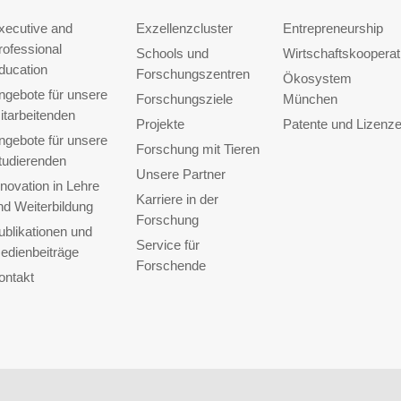
xecutive and
Exzellenzcluster
Entrepreneurship
rofessional
Schools und
Wirtschaftskooperat
ducation
Forschungszentren
Ökosystem
ngebote für unsere
Forschungsziele
München
itarbeitenden
Projekte
Patente und Lizenz
ngebote für unsere
Forschung mit Tieren
tudierenden
Unsere Partner
nnovation in Lehre
Karriere in der
nd Weiterbildung
Forschung
ublikationen und
Service für
edienbeiträge
Forschende
ontakt