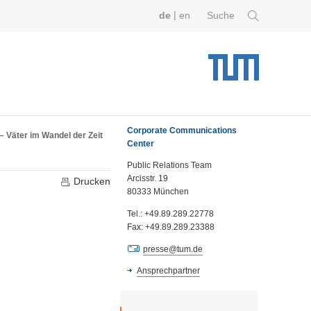
|
de
en
Suche
Corporate Communications
– Väter im Wandel der Zeit
Center
Public Relations Team
Arcisstr. 19
Drucken
80333 München
Tel.: +49.89.289.22778
Fax: +49.89.289.23388
presse@tum.de
Ansprechpartner