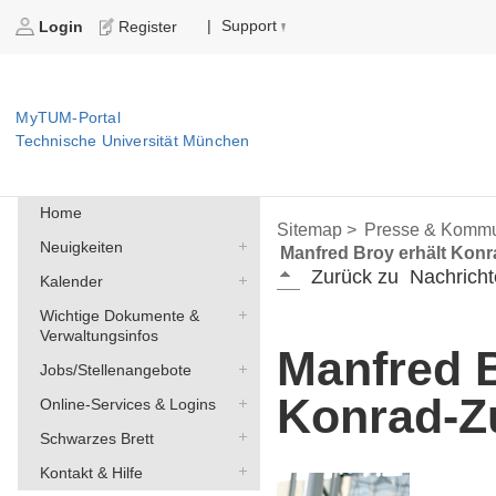
Support
|
Login
Register
MyTUM-Portal
Technische Universität München
Home
Sitemap >
Presse & Kommu
Neuigkeiten
Manfred Broy erhält Konr
Zurück zu
Nachricht
Kalender
Wichtige Dokumente &
Verwaltungsinfos
Manfred B
Jobs/Stellenangebote
Konrad-Z
Online-Services & Logins
Schwarzes Brett
Kontakt & Hilfe