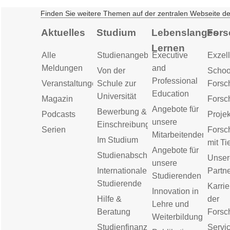
Finden Sie weitere Themen auf der zentralen Webseite d
Aktuelles
Studium
Lebenslanges
Fors
Lernen
Alle
Studienangebot
Executive
Exzell
Meldungen
and
Von der
Schoo
Professional
Veranstaltungen
Schule zur
Forsc
Education
Universität
Magazin
Forsc
Angebote für
Bewerbung &
Podcasts
Proje
unsere
Einschreibung
Serien
Forsc
Mitarbeitenden
Im Studium
mit Ti
Angebote für
Studienabschluss
Unser
unsere
Internationale
Partn
Studierenden
Studierende
Karrie
Innovation in
Hilfe &
der
Lehre und
Beratung
Forsc
Weiterbildung
Studienfinanzierung
Servic