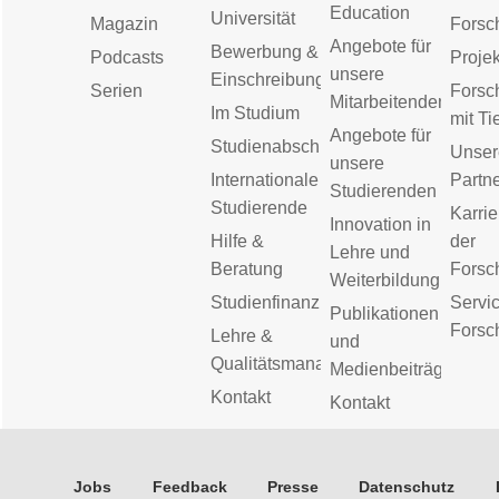
Education
Universität
Magazin
Forsc
Angebote für
Bewerbung &
Podcasts
Proje
unsere
Einschreibung
Serien
Forsc
Mitarbeitenden
Im Studium
mit Ti
Angebote für
Studienabschluss
Unser
unsere
Internationale
Partn
Studierenden
Studierende
Karrie
Innovation in
Hilfe &
der
Lehre und
Beratung
Forsc
Weiterbildung
Studienfinanzierung
Servic
Publikationen
Forsc
Lehre &
und
Qualitätsmanagement
Medienbeiträge
Kontakt
Kontakt
Jobs
Feedback
Presse
Datenschutz