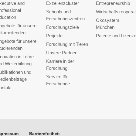
xecutive and
Exzellenzcluster
Entrepreneurship
rofessional
Schools und
Wirtschaftskooperat
ducation
Forschungszentren
Ökosystem
ngebote für unsere
Forschungsziele
München
itarbeitenden
Projekte
Patente und Lizenz
ngebote für unsere
Forschung mit Tieren
tudierenden
Unsere Partner
nnovation in Lehre
Karriere in der
nd Weiterbildung
Forschung
ublikationen und
Service für
edienbeiträge
Forschende
ontakt
mpressum
Barrierefreiheit