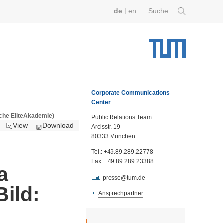
|
de
en
Suche
Corporate Communications
Center
sche EliteAkademie)
Public Relations Team
View
Download
Arcisstr. 19
80333 München
Tel.: +49.89.289.22778
Fax: +49.89.289.23388
a
presse@tum.de
ild:
Ansprechpartner