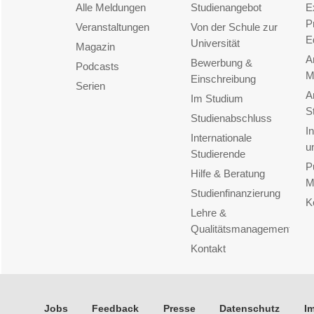
Alle Meldungen
Studienangebot
E
P
Veranstaltungen
Von der Schule zur
E
Universität
Magazin
A
Bewerbung &
Podcasts
M
Einschreibung
Serien
A
Im Studium
S
Studienabschluss
I
Internationale
u
Studierende
P
Hilfe & Beratung
M
Studienfinanzierung
K
Lehre &
Qualitätsmanagement
Kontakt
Jobs
Feedback
Presse
Datenschutz
I