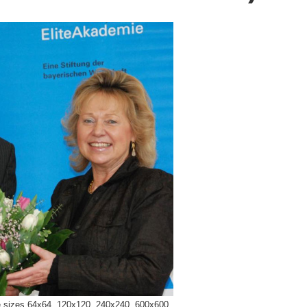
e sizes
64x64
120x120
240x240
600x600