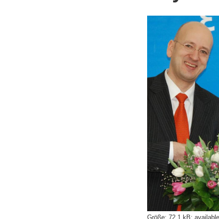
Größe
:
72.1 kB
;
availabl