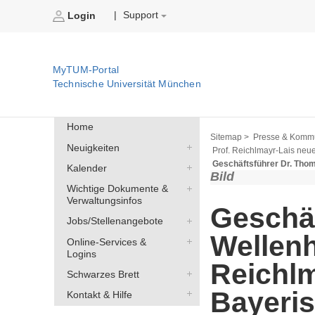
Support
|
Login
MyTUM-Portal
Technische Universität München
Home
Sitemap >
Presse & Kommu
Neuigkeiten
Prof. Reichlmayr-Lais neu
Geschäftsführer Dr. Thom
Kalender
Bild
Wichtige Dokumente &
Verwaltungsinfos
Geschäf
Jobs/Stellenangebote
Wellenh
Online-Services &
Logins
Reichlm
Schwarzes Brett
Bayeris
Kontakt & Hilfe