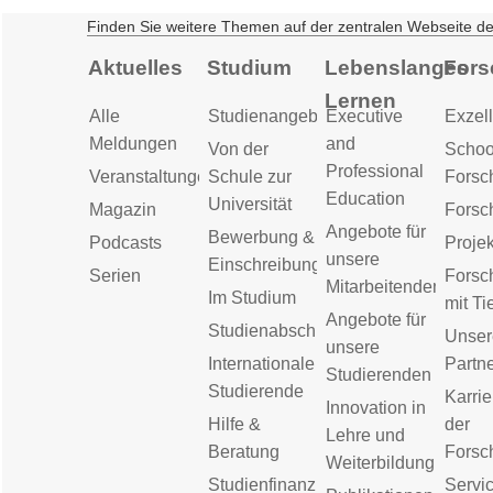
Finden Sie weitere Themen auf der zentralen Webseite d
Aktuelles
Studium
Lebenslanges
Fors
Lernen
Alle
Studienangebot
Executive
Exzell
Meldungen
and
Von der
Schoo
Professional
Veranstaltungen
Schule zur
Forsc
Education
Universität
Magazin
Forsc
Angebote für
Bewerbung &
Podcasts
Proje
unsere
Einschreibung
Serien
Forsc
Mitarbeitenden
Im Studium
mit Ti
Angebote für
Studienabschluss
Unser
unsere
Internationale
Partn
Studierenden
Studierende
Karrie
Innovation in
Hilfe &
der
Lehre und
Beratung
Forsc
Weiterbildung
Studienfinanzierung
Servic