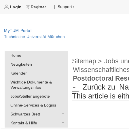
Support
|
Login
Register
MyTUM-Portal
Technische Universität München
Home
Sitemap >
Jobs un
Neuigkeiten
Wissenschaftliche
Kalender
Postdoctoral Rese
Wichtige Dokumente &
Zurück zu
Na
Verwaltungsinfos
This article is ei
Jobs/Stellenangebote
Online-Services & Logins
Schwarzes Brett
Kontakt & Hilfe