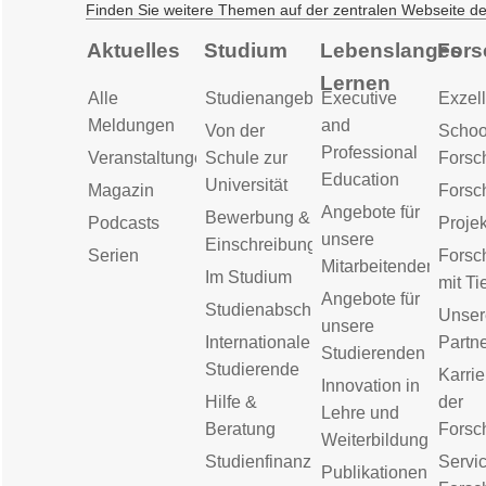
Finden Sie weitere Themen auf der zentralen Webseite d
Aktuelles
Studium
Lebenslanges
Fors
Lernen
Alle
Studienangebot
Executive
Exzell
Meldungen
and
Von der
Schoo
Professional
Veranstaltungen
Schule zur
Forsc
Education
Universität
Magazin
Forsc
Angebote für
Bewerbung &
Podcasts
Proje
unsere
Einschreibung
Serien
Forsc
Mitarbeitenden
Im Studium
mit Ti
Angebote für
Studienabschluss
Unser
unsere
Internationale
Partn
Studierenden
Studierende
Karrie
Innovation in
Hilfe &
der
Lehre und
Beratung
Forsc
Weiterbildung
Studienfinanzierung
Servic
Publikationen