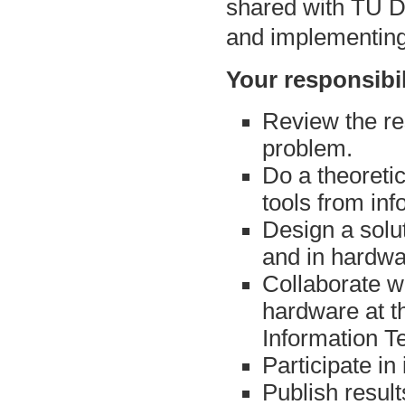
shared with TU D
and implementing
Your responsibil
Review the res
problem.
Do a theoreti
tools from inf
Design a solu
and in hardwa
Collaborate w
hardware at th
Information T
Participate in
Publish result