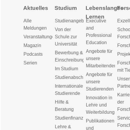
Aktuelles
Studium
Lebenslanges
Fors
Lernen
Alle
Studienangebot
Executive
Exzell
Meldungen
and
Von der
Schoo
Professional
Veranstaltungen
Schule zur
Forsc
Education
Universität
Magazin
Forsc
Angebote für
Bewerbung &
Podcasts
Proje
unsere
Einschreibung
Serien
Forsc
Mitarbeitenden
Im Studium
mit Ti
Angebote für
Studienabschluss
Unser
unsere
Internationale
Partn
Studierenden
Studierende
Karrie
Innovation in
Hilfe &
der
Lehre und
Beratung
Forsc
Weiterbildung
Studienfinanzierung
Servic
Publikationen
Forsc
Lehre &
und