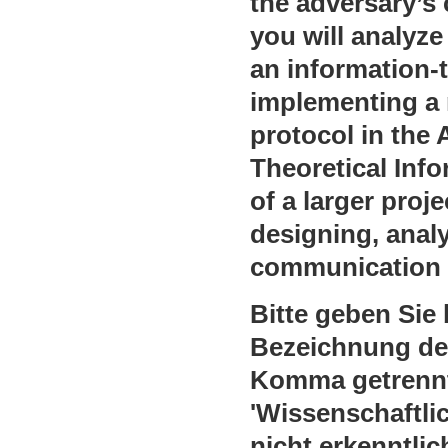
the adversary’s
you will analyze
an information-t
implementing a 
protocol in the 
Theoretical Info
of a larger pro
designing, anal
communication 
Bitte geben Sie 
Bezeichnung de
Komma getrenn
'Wissenschaftlic
nicht erkenntli