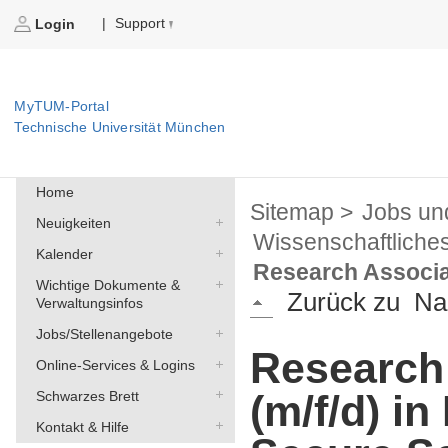
Support
|
Login
MyTUM-Portal
Technische Universität München
Home
Sitemap >
Jobs un
Neuigkeiten
Wissenschaftliche
Kalender
Research Associat
Wichtige Dokumente &
Zurück zu
Na
Verwaltungsinfos
Jobs/Stellenangebote
Research 
Online-Services & Logins
(m/f/d) i
Schwarzes Brett
Kontakt & Hilfe