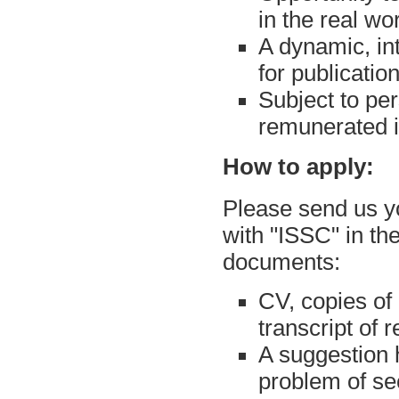
in the real wor
A dynamic, in
for publicatio
Subject to pe
remunerated i
How to apply:
Please send us yo
with "ISSC" in the
documents:
CV, copies of 
transcript of r
A suggestion h
problem of se