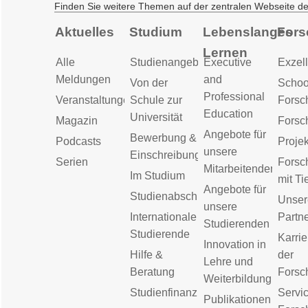
Finden Sie weitere Themen auf der zentralen Webseite d
Aktuelles
Studium
Lebenslanges
Fors
Lernen
Alle
Studienangebot
Executive
Exzell
Meldungen
and
Von der
Schoo
Professional
Veranstaltungen
Schule zur
Forsc
Education
Universität
Magazin
Forsc
Angebote für
Bewerbung &
Podcasts
Proje
unsere
Einschreibung
Serien
Forsc
Mitarbeitenden
Im Studium
mit Ti
Angebote für
Studienabschluss
Unser
unsere
Internationale
Partn
Studierenden
Studierende
Karrie
Innovation in
Hilfe &
der
Lehre und
Beratung
Forsc
Weiterbildung
Studienfinanzierung
Servic
Publikationen