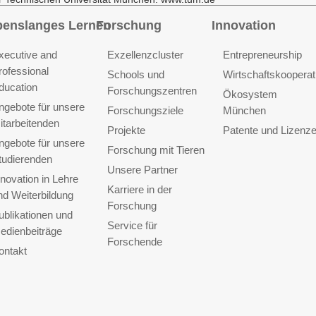
benslanges Lernen
Forschung
Innovation
xecutive and
Exzellenzcluster
Entrepreneurship
rofessional
Schools und
Wirtschaftskooperat
ducation
Forschungszentren
Ökosystem
ngebote für unsere
Forschungsziele
München
itarbeitenden
Projekte
Patente und Lizenz
ngebote für unsere
Forschung mit Tieren
tudierenden
Unsere Partner
nnovation in Lehre
Karriere in der
nd Weiterbildung
Forschung
ublikationen und
Service für
edienbeiträge
Forschende
ontakt