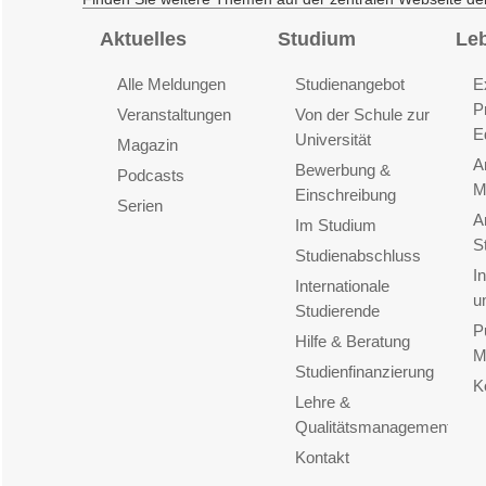
Aktuelles
Studium
Le
Alle Meldungen
Studienangebot
E
P
Veranstaltungen
Von der Schule zur
E
Universität
Magazin
A
Bewerbung &
Podcasts
M
Einschreibung
Serien
A
Im Studium
S
Studienabschluss
I
Internationale
u
Studierende
P
Hilfe & Beratung
M
Studienfinanzierung
K
Lehre &
Qualitätsmanagement
Kontakt