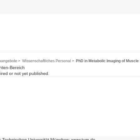
nangebote >
Wissenschaftliches Personal >
PhD in Metabolic Imaging of Muscle
hten-Bereich
pired or not yet published.
r Technischen Universität München: www.tum.de