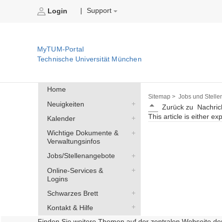
Support
|
Login
MyTUM-Portal
Technische Universität München
Home
Sitemap >
Jobs und Stelle
Neuigkeiten
Zurück zu
Nachric
This article is either ex
Kalender
Wichtige Dokumente &
Verwaltungsinfos
Jobs/Stellenangebote
Online-Services &
Logins
Schwarzes Brett
Kontakt & Hilfe
Finden Sie weitere Themen auf der zentralen Webseite de