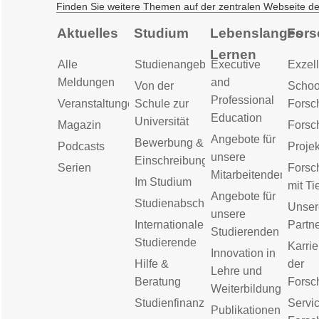
Finden Sie weitere Themen auf der zentralen Webseite d
Aktuelles
Studium
Lebenslanges
Fors
Lernen
Alle
Studienangebot
Executive
Exzell
Meldungen
and
Von der
Schoo
Professional
Veranstaltungen
Schule zur
Forsc
Education
Universität
Magazin
Forsc
Angebote für
Bewerbung &
Podcasts
Proje
unsere
Einschreibung
Serien
Forsc
Mitarbeitenden
Im Studium
mit Ti
Angebote für
Studienabschluss
Unser
unsere
Internationale
Partn
Studierenden
Studierende
Karrie
Innovation in
Hilfe &
der
Lehre und
Beratung
Forsc
Weiterbildung
Studienfinanzierung
Servic
Publikationen