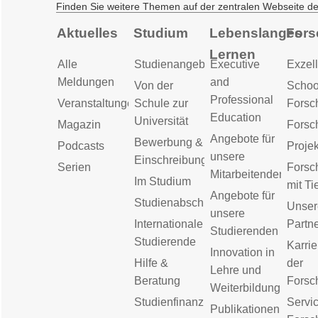
Finden Sie weitere Themen auf der zentralen Webseite d
Aktuelles
Studium
Lebenslanges
Fors
Lernen
Alle
Studienangebot
Executive
Exzell
Meldungen
and
Von der
Schoo
Professional
Veranstaltungen
Schule zur
Forsc
Education
Universität
Magazin
Forsc
Angebote für
Bewerbung &
Podcasts
Proje
unsere
Einschreibung
Serien
Forsc
Mitarbeitenden
Im Studium
mit Ti
Angebote für
Studienabschluss
Unser
unsere
Internationale
Partn
Studierenden
Studierende
Karrie
Innovation in
Hilfe &
der
Lehre und
Beratung
Forsc
Weiterbildung
Studienfinanzierung
Servic
Publikationen