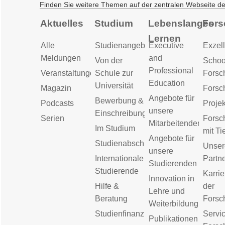
Finden Sie weitere Themen auf der zentralen Webseite d
Aktuelles
Studium
Lebenslanges
Fors
Lernen
Alle
Studienangebot
Executive
Exzell
Meldungen
and
Von der
Schoo
Professional
Veranstaltungen
Schule zur
Forsc
Education
Universität
Magazin
Forsc
Angebote für
Bewerbung &
Podcasts
Proje
unsere
Einschreibung
Serien
Forsc
Mitarbeitenden
Im Studium
mit Ti
Angebote für
Studienabschluss
Unser
unsere
Internationale
Partn
Studierenden
Studierende
Karrie
Innovation in
Hilfe &
der
Lehre und
Beratung
Forsc
Weiterbildung
Studienfinanzierung
Servic
Publikationen