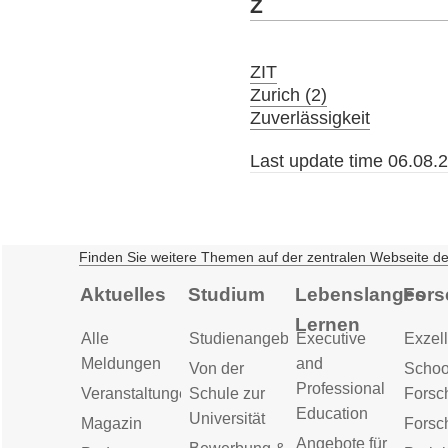
Z
ZIT
Zurich (2)
Zuverlässigkeit
Last update time 06.08.
Finden Sie weitere Themen auf der zentralen Webseite d
Aktuelles
Studium
Lebenslanges
Fors
Lernen
Alle
Studienangebot
Executive
Exzell
Meldungen
and
Von der
Schoo
Professional
Veranstaltungen
Schule zur
Forsc
Education
Universität
Magazin
Forsc
Angebote für