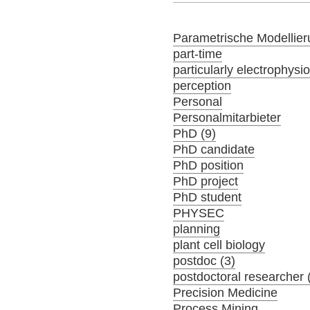
Parametrische Modellier
part-time
particularly electrophysi
perception
Personal
Personalmitarbieter
PhD (9)
PhD candidate
PhD position
PhD project
PhD student
PHYSEC
planning
plant cell biology
postdoc (3)
postdoctoral researcher 
Precision Medicine
Process Mining