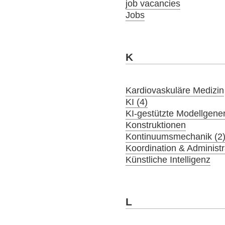
job vacancies
Jobs
K
Kardiovaskuläre Medizin
KI (4)
KI-gestützte Modellgener
Konstruktionen
Kontinuumsmechanik (2
Koordination & Administr
Künstliche Intelligenz
L