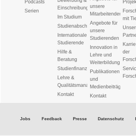
Bewerbung &
Podcasts
Proje
unsere
Einschreibung
Serien
Forsc
Mitarbeitenden
Im Studium
mit Ti
Angebote für
Studienabschluss
Unser
unsere
Internationale
Partn
Studierenden
Studierende
Karrie
Innovation in
Hilfe &
der
Lehre und
Beratung
Forsc
Weiterbildung
Studienfinanzierung
Servic
Publikationen
Forsc
Lehre &
und
Qualitätsmanagement
Medienbeiträge
Kontakt
Kontakt
Jobs
Feedback
Presse
Datenschutz