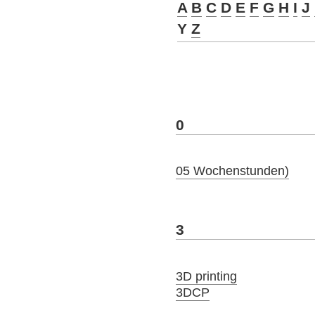
A
B
C
D
E
F
G
H
I
J
Y
Z
0
05 Wochenstunden)
3
3D printing
3DCP