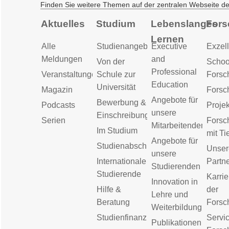
Finden Sie weitere Themen auf der zentralen Webseite d
Aktuelles
Studium
Lebenslanges
Fors
Lernen
Alle
Studienangebot
Executive
Exzell
Meldungen
and
Von der
Schoo
Professional
Veranstaltungen
Schule zur
Forsc
Education
Universität
Magazin
Forsc
Angebote für
Bewerbung &
Podcasts
Proje
unsere
Einschreibung
Serien
Forsc
Mitarbeitenden
Im Studium
mit Ti
Angebote für
Studienabschluss
Unser
unsere
Internationale
Partn
Studierenden
Studierende
Karrie
Innovation in
Hilfe &
der
Lehre und
Beratung
Forsc
Weiterbildung
Studienfinanzierung
Servic
Publikationen