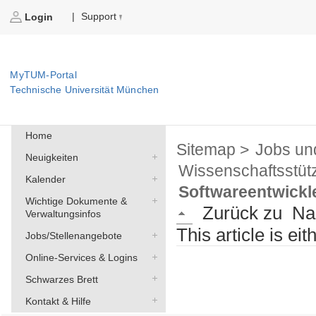
Support
|
Login
MyTUM-Portal
Technische Universität München
Home
Sitemap >
Jobs un
Neuigkeiten
Wissenschaftsstüt
Kalender
Softwareentwickle
Wichtige Dokumente &
Zurück zu
Na
Verwaltungsinfos
This article is ei
Jobs/Stellenangebote
Online-Services & Logins
Schwarzes Brett
Kontakt & Hilfe