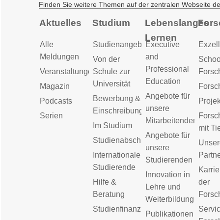
Finden Sie weitere Themen auf der zentralen Webseite d
Aktuelles
Studium
Lebenslanges
Fors
Lernen
Alle
Studienangebot
Executive
Exzell
Meldungen
and
Von der
Schoo
Professional
Veranstaltungen
Schule zur
Forsc
Education
Universität
Magazin
Forsc
Angebote für
Bewerbung &
Podcasts
Proje
unsere
Einschreibung
Serien
Forsc
Mitarbeitenden
Im Studium
mit Ti
Angebote für
Studienabschluss
Unser
unsere
Internationale
Partn
Studierenden
Studierende
Karrie
Innovation in
Hilfe &
der
Lehre und
Beratung
Forsc
Weiterbildung
Studienfinanzierung
Servic
Publikationen