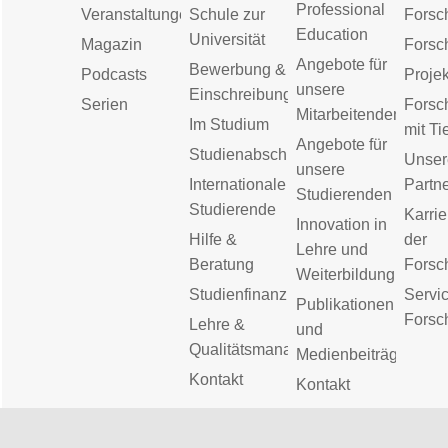
Professional
Veranstaltungen
Schule zur
Forsc
Education
Universität
Magazin
Forsc
Angebote für
Bewerbung &
Podcasts
Proje
unsere
Einschreibung
Serien
Forsc
Mitarbeitenden
Im Studium
mit Ti
Angebote für
Studienabschluss
Unser
unsere
Internationale
Partn
Studierenden
Studierende
Karrie
Innovation in
Hilfe &
der
Lehre und
Beratung
Forsc
Weiterbildung
Studienfinanzierung
Servic
Publikationen
Forsc
Lehre &
und
Qualitätsmanagement
Medienbeiträge
Kontakt
Kontakt