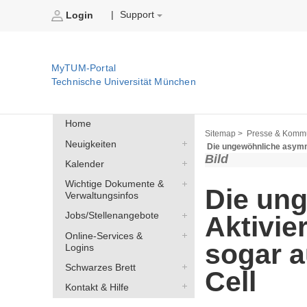
Support
|
Login
MyTUM-Portal
Technische Universität München
Home
Sitemap >
Presse & Kommu
Neuigkeiten
Die ungewöhnliche asymme
Bild
Kalender
Wichtige Dokumente &
Die un
Verwaltungsinfos
Jobs/Stellenangebote
Aktivie
Online-Services &
sogar a
Logins
Schwarzes Brett
Cell
Kontakt & Hilfe