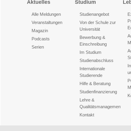
Aktuelles
Studium
Le
Alle Meldungen
Studienangebot
E
P
Veranstaltungen
Von der Schule zur
E
Universität
Magazin
A
Bewerbung &
Podcasts
M
Einschreibung
Serien
A
Im Studium
S
Studienabschluss
I
Internationale
u
Studierende
P
Hilfe & Beratung
M
Studienfinanzierung
K
Lehre &
Qualitätsmanagement
Kontakt