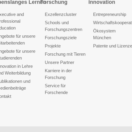
benslanges Lernen
Forschung
Innovation
xecutive and
Exzellenzcluster
Entrepreneurship
rofessional
Schools und
Wirtschaftskooperat
ducation
Forschungszentren
Ökosystem
ngebote für unsere
Forschungsziele
München
itarbeitenden
Projekte
Patente und Lizenz
ngebote für unsere
Forschung mit Tieren
tudierenden
Unsere Partner
nnovation in Lehre
Karriere in der
nd Weiterbildung
Forschung
ublikationen und
Service für
edienbeiträge
Forschende
ontakt