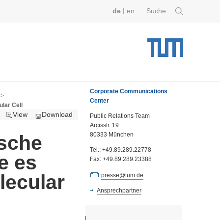
|
de
en
Suche
Corporate Communications
 >
Center
lar Cell
View
Download
Public Relations Team
Arcisstr. 19
80333 München
sche
Tel.: +49.89.289.22778
e es
Fax: +49.89.289.23388
lecular
presse@tum.de
Ansprechpartner