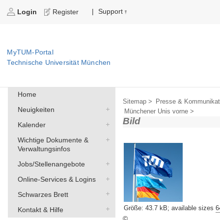
Support
|
Login
Register
MyTUM-Portal
Technische Universität München
Home
Sitemap >
Presse & Kommunikat
Neuigkeiten
Münchener Unis vorne >
Bild
Kalender
Wichtige Dokumente &
Verwaltungsinfos
Jobs/Stellenangebote
Online-Services & Logins
Schwarzes Brett
Größe
:
43.7 kB
;
available sizes
6
Kontakt & Hilfe
©