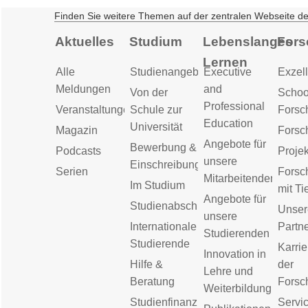
Finden Sie weitere Themen auf der zentralen Webseite d
Aktuelles
Studium
Lebenslanges
Fors
Lernen
Alle
Studienangebot
Executive
Exzell
Meldungen
and
Von der
Schoo
Professional
Veranstaltungen
Schule zur
Forsc
Education
Universität
Magazin
Forsc
Angebote für
Bewerbung &
Podcasts
Proje
unsere
Einschreibung
Serien
Forsc
Mitarbeitenden
Im Studium
mit Ti
Angebote für
Studienabschluss
Unser
unsere
Internationale
Partn
Studierenden
Studierende
Karrie
Innovation in
Hilfe &
der
Lehre und
Beratung
Forsc
Weiterbildung
Studienfinanzierung
Servic