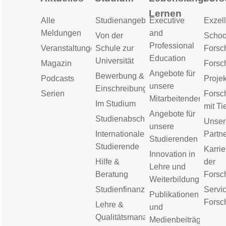
Lernen
Alle
Studienangebot
Executive
Exzell
Meldungen
and
Von der
Schoo
Professional
Veranstaltungen
Schule zur
Forsc
Education
Universität
Magazin
Forsc
Angebote für
Bewerbung &
Podcasts
Proje
unsere
Einschreibung
Serien
Forsc
Mitarbeitenden
Im Studium
mit Ti
Angebote für
Studienabschluss
Unser
unsere
Internationale
Partn
Studierenden
Studierende
Karrie
Innovation in
Hilfe &
der
Lehre und
Beratung
Forsc
Weiterbildung
Studienfinanzierung
Servic
Publikationen
Forsc
Lehre &
und
Qualitätsmanagement
Medienbeiträge