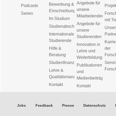
Angebote für
Bewerbung &
Podcasts
Proje
unsere
Einschreibung
Serien
Forsc
Mitarbeitenden
Im Studium
mit Ti
Angebote für
Studienabschluss
Unser
unsere
Internationale
Partn
Studierenden
Studierende
Karrie
Innovation in
Hilfe &
der
Lehre und
Beratung
Forsc
Weiterbildung
Studienfinanzierung
Servic
Publikationen
Forsc
Lehre &
und
Qualitätsmanagement
Medienbeiträge
Kontakt
Kontakt
Jobs
Feedback
Presse
Datenschutz