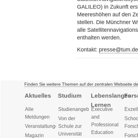
GALILEO) in Zukunft ers
Meereshöhen auf den Ze
stellen. Die Münchner W
alle Satellitennavigatio
enthalten werden.
Kontakt:
presse@tum.d
Finden Sie weitere Themen auf der zentralen Webseite d
Aktuelles
Studium
Lebenslanges
Fors
Lernen
Alle
Studienangebot
Executive
Exzell
Meldungen
and
Von der
Schoo
Professional
Veranstaltungen
Schule zur
Forsc
Education
Universität
Magazin
Forsc