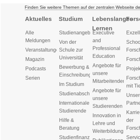
Finden Sie weitere Themen auf der zentralen Webseite d
Aktuelles
Studium
Lebenslanges
Fors
Lernen
Alle
Studienangebot
Executive
Exzell
Meldungen
and
Von der
Schoo
Professional
Veranstaltungen
Schule zur
Forsc
Education
Universität
Magazin
Forsc
Angebote für
Bewerbung &
Podcasts
Proje
unsere
Einschreibung
Serien
Forsc
Mitarbeitenden
Im Studium
mit Ti
Angebote für
Studienabschluss
Unser
unsere
Internationale
Partn
Studierenden
Studierende
Karrie
Innovation in
Hilfe &
der
Lehre und
Beratung
Forsc
Weiterbildung
Studienfinanzierung
Servic