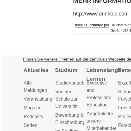
MEHR INFORMATI
http://www.drinktec.com
090831_drinktec.pdf
Druckversion
Größe: 132.
Finden Sie weitere Themen auf der zentralen Webseite d
Aktuelles
Studium
Lebenslanges
Fors
Lernen
Alle
Studienangebot
Executive
Exzell
Meldungen
and
Von der
Schoo
Professional
Veranstaltungen
Schule zur
Forsc
Education
Universität
Magazin
Forsc
Angebote für
Bewerbung &
Podcasts
Proje
unsere
Einschreibung
Serien
Forsc
Mitarbeitenden