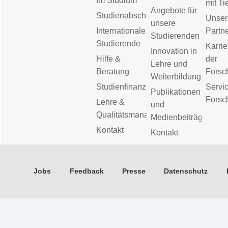
Im Studium
mit Ti
Angebote für
Studienabschluss
Unser
unsere
Internationale
Partn
Studierenden
Studierende
Karrie
Innovation in
Hilfe &
der
Lehre und
Beratung
Forsc
Weiterbildung
Studienfinanzierung
Servic
Publikationen
Forsc
Lehre &
und
Qualitätsmanagement
Medienbeiträge
Kontakt
Kontakt
Jobs
Feedback
Presse
Datenschutz