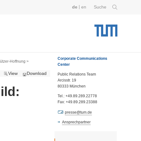
|
de
en
Suche
Corporate Communications
tzer-Hoffnung >
Center
View
Download
Public Relations Team
Arcisstr. 19
80333 München
ild:
Tel.: +49.89.289.22778
Fax: +49.89.289.23388
presse@tum.de
Ansprechpartner