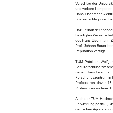
Vorschlag der Universit
und weitere Komponent
Hans Eisenmann-Zentrum
Brückenschlag zwischen
Dazu erhält der Stando
beteiligten Wissenschaf
des Hans Eisenmann-Ze
Prof. Johann Bauer beru
Reputation verfügt.
TUM-Präsident Wolfgan
Schulterschluss zwisch
neuen Hans Eisenmann-
Forschungszentrum in D
Professuren, davon 13 
Professoren anderer T
Auch der TUM-Hochschulr
Entwicklung positiv: „
deutschen Agrarstandor