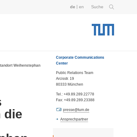
|
de
en
Suche
Corporate Communications
Center
standort Weihenstephan
Public Relations Team
Arcisstr. 19
80333 München
Tel.: +49.89.289.22778
s
Fax: +49.89.289.23388
 die
presse@tum.de
Ansprechpartner