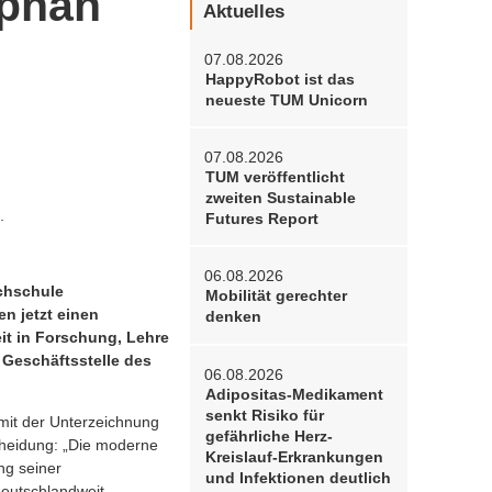
ephan
Aktuelles
07.08.2026
HappyRobot ist das
neueste TUM Unicorn
07.08.2026
TUM veröffentlicht
zweiten Sustainable
.
Futures Report
06.08.2026
chschule
Mobilität gerechter
n jetzt einen
denken
eit in Forschung, Lehre
 Geschäftsstelle des
06.08.2026
Adipositas-Medikament
senkt Risiko für
mit der Unterzeichnung
gefährliche Herz-
cheidung: „Die moderne
Kreislauf-Erkrankungen
ng seiner
und Infektionen deutlich
deutschlandweit