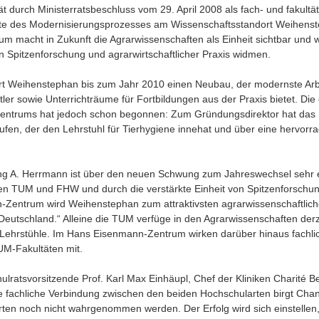
ät durch Ministerratsbeschluss vom 29. April 2008 als fach- und fakultä
e des Modernisierungsprozesses am Wissenschaftsstandort Weihenst
 macht in Zukunft die Agrarwissenschaften als Einheit sichtbar und w
 Spitzenforschung und agrarwirtschaftlicher Praxis widmen.
rt Weihenstephan bis zum Jahr 2010 einen Neubau, der modernste Arbe
tler sowie Unterrichträume für Fortbildungen aus der Praxis bietet. Di
ntrums hat jedoch schon begonnen: Zum Gründungsdirektor hat das
fen, der den Lehrstuhl für Tierhygiene innehat und über eine hervorra
g A. Herrmann ist über den neuen Schwung zum Jahreswechsel sehr e
en TUM und FHW und durch die verstärkte Einheit von Spitzenforschu
Zentrum wird Weihenstephan zum attraktivsten agrarwissenschaftlich
eutschland.“ Alleine die TUM verfüge in den Agrarwissenschaften derz
Lehrstühle. Im Hans Eisenmann-Zentrum wirken darüber hinaus fachli
UM-Fakultäten mit.
atsvorsitzende Prof. Karl Max Einhäupl, Chef der Kliniken Charité Berl
Die fachliche Verbindung zwischen den beiden Hochschularten birgt Cha
ten noch nicht wahrgenommen werden. Der Erfolg wird sich einstellen