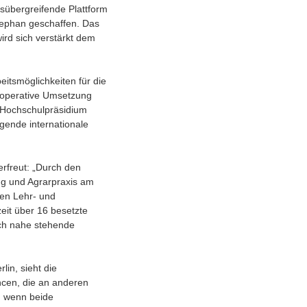
tsübergreifende Plattform
ephan geschaffen. Das
ird sich verstärkt dem
itsmöglichkeiten für die
e operative Umsetzung
 Hochschulpräsidium
gende internationale
rfreut: „Durch den
ng und Agrarpraxis am
en Lehr- und
eit über 16 besetzte
ch nahe stehende
in, sieht die
ncen, die an anderen
, wenn beide