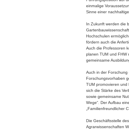
einmalige Voraussetzun
Sinne einer nachhaltige
In Zukunft werden die 
Gartenbauwissenschafte
Hochschulen ermögliche
fördern auch die Anfer
Auch die Professoren k
planen TUM und FHW ne
gemeinsame Ausbildun
Auch in der Forschung 
Forschungsvorhaben ge
TUM promovieren und FH
sich die Stärke des Ve
sowie gemeinsame Nutz
Wege“. Der Aufbau ein
„Familienfreundlicher C
Die Geschäftsstelle de
Agrarwissenschaften We