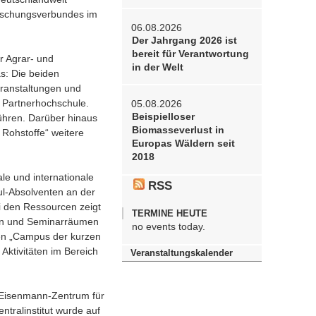
orschungsverbundes im
06.08.2026
Der Jahrgang 2026 ist
bereit für Verantwortung
r Agrar- und
in der Welt
s: Die beiden
ranstaltungen und
n Partnerhochschule.
05.08.2026
Beispielloser
ühren. Darüber hinaus
Biomasseverlust in
ohstoffe“ weitere
Europas Wäldern seit
2018
e und internationale
RSS
l-Absolventen an der
i den Ressourcen zeigt
TERMINE HEUTE
len und Seminarräumen
no events today.
en „Campus der kurzen
ktivitäten im Bereich
Veranstaltungskalender
 Eisenmann-Zentrum für
tralinstitut wurde auf