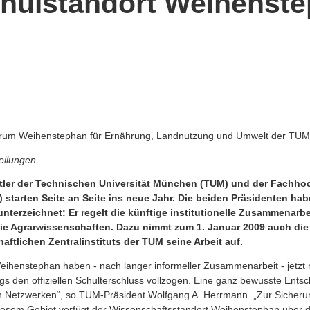
hulstandort Weihenst
rum Weihenstephan für Ernährung, Landnutzung und Umwelt der TUM
eilungen
tler der Technischen Universität München (TUM) und der Fachho
tarten Seite an Seite ins neue Jahr. Die beiden Präsidenten habe
nterzeichnet: Er regelt die künftige institutionelle Zusammenarb
ie Agrarwissenschaften. Dazu nimmt zum 1. Januar 2009 auch die
ftlichen Zentralinstituts der TUM seine Arbeit auf.
henstephan haben - nach langer informeller Zusammenarbeit - jetzt 
gs den offiziellen Schulterschluss vollzogen. Eine ganz bewusste Ents
n Netzwerken“, so TUM-Präsident Wolfgang A. Herrmann. „Zur Sicheru
iesem Gebiet verfügt der Wissenschaftsstandort Weihenstephan über 