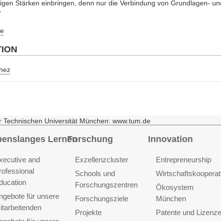
ligen Stärken einbringen, denn nur die Verbindung von Grundlagen- u
“
e
TION
/hez
r Technischen Universität München: www.tum.de
benslanges Lernen
Forschung
Innovation
xecutive and
Exzellenzcluster
Entrepreneurship
rofessional
Schools und
Wirtschaftskooperat
ducation
Forschungszentren
Ökosystem
ngebote für unsere
Forschungsziele
München
itarbeitenden
Projekte
Patente und Lizenz