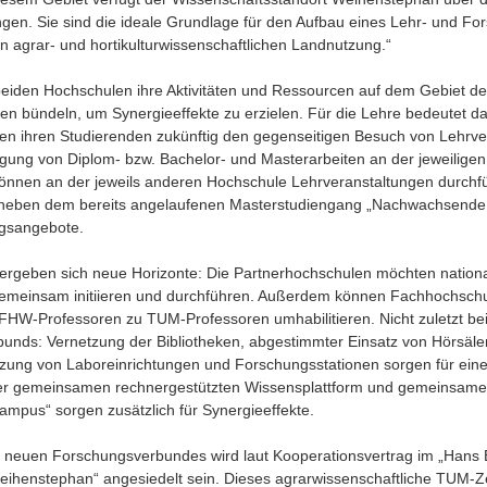
gen. Sie sind die ideale Grundlage für den Aufbau eines Lehr- und F
n agrar- und hortikulturwissenschaftlichen Landnutzung.“
beiden Hochschulen ihre Aktivitäten und Ressourcen auf dem Gebiet de
n bündeln, um Synergieeffekte zu erzielen. Für die Lehre bedeutet da
n ihren Studierenden zukünftig den gegenseitigen Besuch von Lehrve
tigung von Diplom- bzw. Bachelor- und Masterarbeiten an der jeweilige
önnen an der jeweils anderen Hochschule Lehrveranstaltungen durchf
ben dem bereits angelaufenen Masterstudiengang „Nachwachsende R
gsangebote.
ergeben sich neue Horizonte: Die Partnerhochschulen möchten national
meinsam initiieren und durchführen. Außerdem können Fachhochschu
W-Professoren zu TUM-Professoren umhabilitieren. Nicht zuletzt be
rbunds: Vernetzung der Bibliotheken, abgestimmter Einsatz von Hörsä
ung von Laboreinrichtungen und Forschungsstationen sorgen für ein
er gemeinsamen rechnergestützten Wissensplattform und gemeinsame A
ampus“ sorgen zusätzlich für Synergieeffekte.
s neuen Forschungsverbundes wird laut Kooperationsvertrag im „Hans
ihenstephan“ angesiedelt sein. Dieses agrarwissenschaftliche TUM-Zen