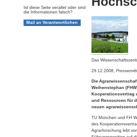
Hochsc
Ist diese Seite veraltet oder sind
die Informationen falsch?
Das Wissenschaftszent
29.12.2008,
Pressemitt
Die Agrarwissenschaf
Weihenstephan (FHW) s
Kooperationsvertrag u
und Ressourcen für d
neuen agrarwissenscha
TU München und FH Wei
des Kooperationsvertra
Agrarforschung lebt vo
Führungsposition auf d