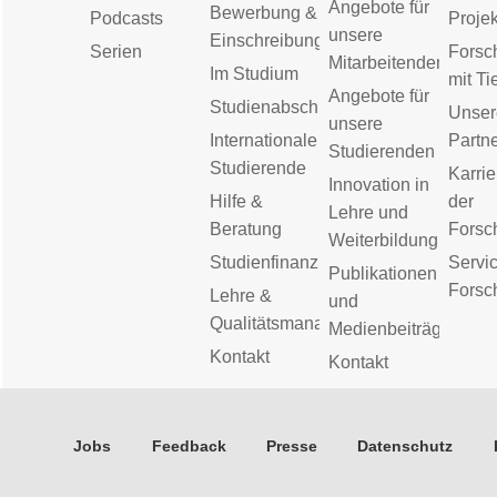
Angebote für
Bewerbung &
Podcasts
Proje
unsere
Einschreibung
Serien
Forsc
Mitarbeitenden
Im Studium
mit Ti
Angebote für
Studienabschluss
Unser
unsere
Internationale
Partn
Studierenden
Studierende
Karrie
Innovation in
Hilfe &
der
Lehre und
Beratung
Forsc
Weiterbildung
Studienfinanzierung
Servic
Publikationen
Forsc
Lehre &
und
Qualitätsmanagement
Medienbeiträge
Kontakt
Kontakt
Jobs
Feedback
Presse
Datenschutz