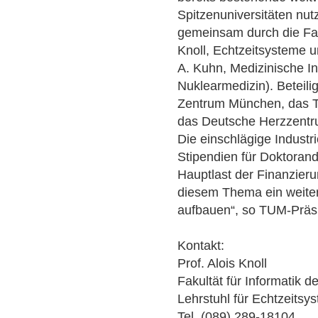
Spitzenuniversitäten nut
gemeinsam durch die Faku
Knoll, Echtzeitsysteme u
A. Kuhn, Medizinische In
Nuklearmedizin). Beteili
Zentrum München, das T
das Deutsche Herzzent
Die einschlägige Industri
Stipendien für Doktorande
Hauptlast der Finanzierun
diesem Thema ein weiter
aufbauen“, so TUM-Präs
Kontakt:
Prof. Alois Knoll
Fakultät für Informatik 
Lehrstuhl für Echtzeitsy
Tel. (089) 289-18104