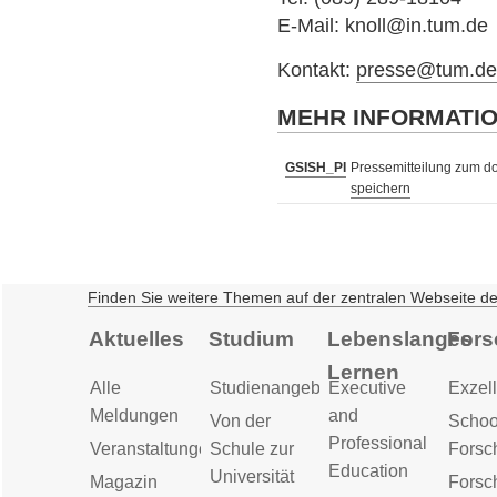
E-Mail: knoll@in.tum.de
Kontakt:
presse@tum.d
MEHR INFORMATI
GSISH_PI
Pressemitteilung zum do
speichern
Finden Sie weitere Themen auf der zentralen Webseite d
Aktuelles
Studium
Lebenslanges
Fors
Lernen
Alle
Studienangebot
Executive
Exzell
Meldungen
and
Von der
Schoo
Professional
Veranstaltungen
Schule zur
Forsc
Education
Universität
Magazin
Forsc