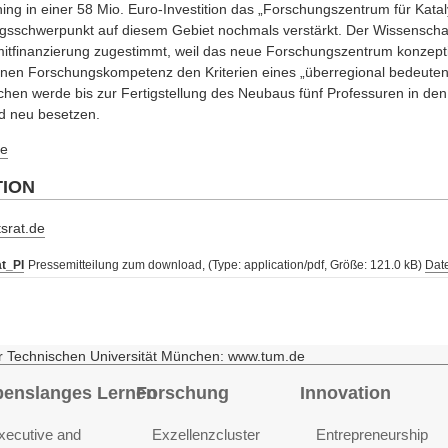
g in einer 58 Mio. Euro-Investition das „Forschungszentrum für Kataly
schwerpunkt auf diesem Gebiet nochmals verstärkt. Der Wissenschaf
finanzierung zugestimmt, weil das neue Forschungszentrum konzeption
enen Forschungskompetenz den Kriterien eines „überregional bedeut
chen werde bis zur Fertigstellung des Neubaus fünf Professuren in d
 neu besetzen.
e
TION
srat.de
t_PI
Pressemitteilung zum download, (Type: application/pdf, Größe: 121.0 kB)
Date
r Technischen Universität München: www.tum.de
benslanges Lernen
Forschung
Innovation
xecutive and
Exzellenzcluster
Entrepreneurship