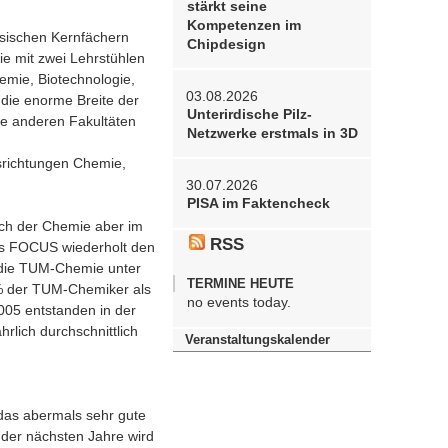
stärkt seine
Kompetenzen im
ssischen Kernfächern
Chipdesign
e mit zwei Lehrstühlen
emie, Biotechnologie,
03.08.2026
ie enorme Breite der
Unterirdische Pilz-
lle anderen Fakultäten
Netzwerke erstmals in 3D
usrichtungen Chemie,
30.07.2026
PISA im Faktencheck
ich der Chemie aber im
RSS
ns FOCUS wiederholt den
t die TUM-Chemie unter
TERMINE HEUTE
7% der TUM-Chemiker als
no events today.
2005 entstanden in der
rlich durchschnittlich
Veranstaltungskalender
das abermals sehr gute
 der nächsten Jahre wird