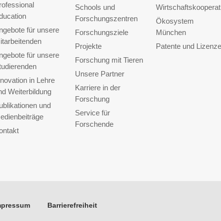
rofessional
Schools und
Wirtschaftskooperat
ducation
Forschungszentren
Ökosystem
ngebote für unsere
Forschungsziele
München
itarbeitenden
Projekte
Patente und Lizenz
ngebote für unsere
Forschung mit Tieren
tudierenden
Unsere Partner
nnovation in Lehre
Karriere in der
nd Weiterbildung
Forschung
ublikationen und
Service für
edienbeiträge
Forschende
ontakt
mpressum
Barrierefreiheit