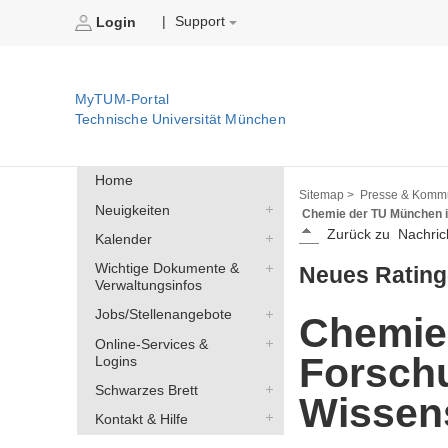
Support
|
Login
MyTUM-Portal
Technische Universität München
Home
Sitemap >
Presse & Kommu
Neuigkeiten
Chemie der TU München i
Zurück zu
Nachric
Kalender
Wichtige Dokumente &
Neues Rating
Verwaltungsinfos
Jobs/Stellenangebote
Chemie
Online-Services &
Forsch
Logins
Schwarzes Brett
Wissens
Kontakt & Hilfe