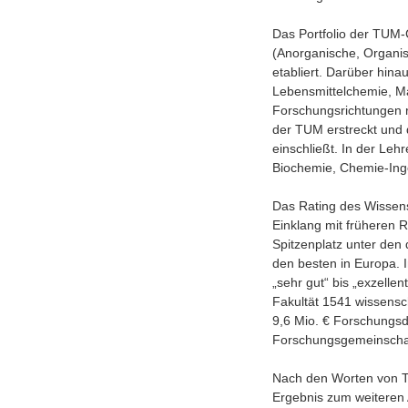
Das Portfolio der TUM-C
(Anorganische, Organis
etabliert. Darüber hin
Lebensmittelchemie, M
Forschungsrichtungen re
der TUM erstreckt und 
einschließt. In der Leh
Biochemie, Chemie-Ing
Das Rating des Wissens
Einklang mit früheren
Spitzenplatz unter den
den besten in Europa. 
„sehr gut“ bis „exzelle
Fakultät 1541 wissensch
9,6 Mio. € Forschungsdr
Forschungsgemeinscha
Nach den Worten von TU
Ergebnis zum weiteren 