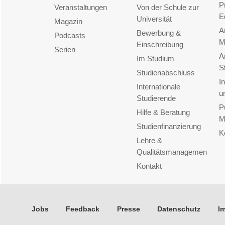
P
Veranstaltungen
Von der Schule zur
E
Universität
Magazin
A
Bewerbung &
Podcasts
M
Einschreibung
Serien
A
Im Studium
S
Studienabschluss
I
Internationale
u
Studierende
P
Hilfe & Beratung
M
Studienfinanzierung
K
Lehre &
Qualitätsmanagement
Kontakt
Jobs
Feedback
Presse
Datenschutz
I