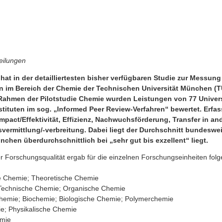
eilungen
hat in der detailliertesten bisher verfügbaren Studie zur Messu
 im Bereich der Chemie der Technischen Universität München (T
m Rahmen der Pilotstudie Chemie wurden Leistungen von 77 Univer
stituten im sog. „Informed Peer Review-Verfahren“ bewertet. Erfas
mpact/Effektivität, Effizienz, Nachwuchsförderung, Transfer in an
ermittlung/-verbreitung. Dabei liegt der Durchschnitt bundeswei
chen überdurchschnittlich bei „sehr gut bis exzellent“ liegt.
r Forschungsqualität ergab für die einzelnen Forschungseinheiten fol
he Chemie; Theoretische Chemie
: Technische Chemie; Organische Chemie
Chemie; Biochemie; Biologische Chemie; Polymerchemie
e; Physikalische Chemie
emie