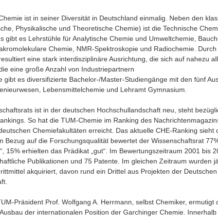
hemie ist in seiner Diversität in Deutschland einmalig. Neben den kla
che, Physikalische und Theoretische Chemie) ist die Technische Chemi
aus gibt es Lehrstühle für Analytische Chemie und Umweltchemie, Bauch
akromolekulare Chemie, NMR-Spektroskopie und Radiochemie. Durch d
sultiert eine stark interdisziplinäre Ausrichtung, die sich auf nahezu a
die eine große Anzahl von Industriepartnern
re gibt es diversifizierte Bachelor-/Master-Studiengänge mit den fünf A
enieurwesen, Lebensmittelchemie und Lehramt Gymnasium.
chaftsrats ist in der deutschen Hochschullandschaft neu, steht bezügl
 Rankings. So hat die TUM-Chemie im Ranking des Nachrichtenmagazi
 deutschen Chemiefakultäten erreicht. Das aktuelle CHE-Ranking sieh
In Bezug auf die Forschungsqualität bewertet der Wissenschaftsrat 7
nt“, 15% erhielten das Prädikat „gut“. Im Bewertungszeitraum 2001 bis 
aftliche Publikationen und 75 Patente. Im gleichen Zeitraum wurden jäh
ittmittel akquiriert, davon rund ein Drittel aus Projekten der Deutschen
ft.
M-Präsident Prof. Wolfgang A. Herrmann, selbst Chemiker, ermutigt 
Ausbau der internationalen Position der Garchinger Chemie. Innerhalb