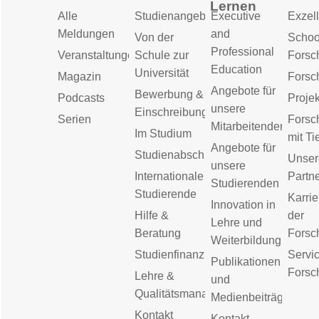
Lernen
Alle
Studienangebot
Executive
Exzell
Meldungen
and
Von der
Schoo
Professional
Veranstaltungen
Schule zur
Forsc
Education
Universität
Magazin
Forsc
Angebote für
Bewerbung &
Podcasts
Proje
unsere
Einschreibung
Serien
Forsc
Mitarbeitenden
Im Studium
mit Ti
Angebote für
Studienabschluss
Unser
unsere
Internationale
Partn
Studierenden
Studierende
Karrie
Innovation in
Hilfe &
der
Lehre und
Beratung
Forsc
Weiterbildung
Studienfinanzierung
Servic
Publikationen
Forsc
Lehre &
und
Qualitätsmanagement
Medienbeiträge
Kontakt
Kontakt