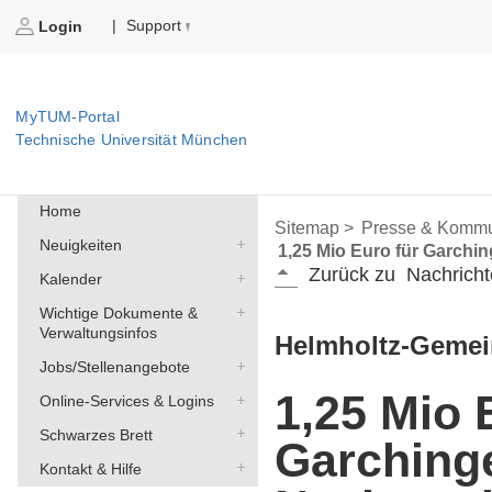
Support
|
Login
MyTUM-Portal
Technische Universität München
Home
Sitemap >
Presse & Kommu
Neuigkeiten
1,25 Mio Euro für Garchi
Zurück zu
Nachricht
Kalender
Wichtige Dokumente &
Verwaltungsinfos
Helmholtz-Gemei
Jobs/Stellenangebote
1,25 Mio 
Online-Services & Logins
Schwarzes Brett
Garching
Kontakt & Hilfe